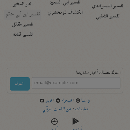
تفسير أبي السعود
الدر المنثور
تفسير السمرقندي
الكشاف للزمخشري
تفسير ابن أبي حاتم
تفسير الثعلبي
تفسير مقاتل
تفسير قتادة
اشترك لتصلك أخبار مشاريعنا
اشترك
راسلنا
•
تليجرام
•
تويتر
تعليمات
•
عن الباحث القرآني
أندرويد
أيفون