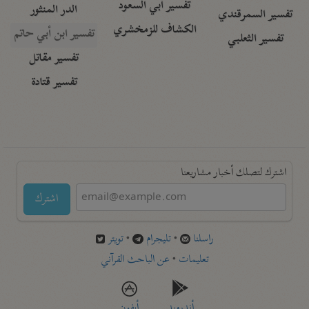
تفسير أبي السعود
الدر المنثور
تفسير السمرقندي
الكشاف للزمخشري
تفسير ابن أبي حاتم
تفسير الثعلبي
تفسير مقاتل
تفسير قتادة
اشترك لتصلك أخبار مشاريعنا
اشترك
راسلنا
•
تليجرام
•
تويتر
تعليمات
•
عن الباحث القرآني
أندرويد
أيفون