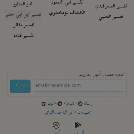
تفسير أبي السعود
الدر المنثور
تفسير السمرقندي
الكشاف للزمخشري
تفسير ابن أبي حاتم
تفسير الثعلبي
تفسير مقاتل
تفسير قتادة
اشترك لتصلك أخبار مشاريعنا
اشترك
راسلنا
•
تليجرام
•
تويتر
تعليمات
•
عن الباحث القرآني
أندرويد
أيفون