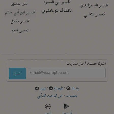
تفسير أبي السعود
الدر المنثور
تفسير السمرقندي
الكشاف للزمخشري
تفسير ابن أبي حاتم
تفسير الثعلبي
تفسير مقاتل
تفسير قتادة
اشترك لتصلك أخبار مشاريعنا
اشترك
راسلنا
•
تليجرام
•
تويتر
تعليمات
•
عن الباحث القرآني
أندرويد
أيفون