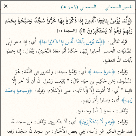
ساهم معنا في نشر القرآن والعلم الشرعي
✕
تفسير السمعاني — السمعاني (٤٨٩ هـ)
الباحث القرآني
﴿إِنَّمَا یُؤۡمِنُ بِـَٔایَـٰتِنَا ٱلَّذِینَ إِذَا ذُكِّرُوا۟ بِهَا خَرُّوا۟ سُجَّدࣰا وَسَبَّحُوا۟ بِحَمۡدِ 
رَبِّهِمۡ وَهُمۡ لَا یَسۡتَكۡبِرُونَ ۩﴾ 
[السجدة ١٥]
بحث
تفسير
علوم
مصاحف
معاجم
قَوْله تَعَالَى: 
﴿إِنَّمَا يُؤمن بِآيَاتِنَا الَّذين إِذا ذكرُوا بهَا﴾
 أَي: إِذا دعوا إِلَى 
الصَّلَوَات الْخمس أجابوا إِلَيْهَا، حَكَاهُ أَبُو معَاذ النَّحْوِيّ، وَيُقَال: إِذا وعظوا 
بآيَات الله اتعظوا.
Type 2 or more characters for results.
وَقَوله: 
﴿خروا سجدا﴾
 أَي: وَقَعُوا سجدا، والخرور فِي اللُّغَة: هُوَ 
Type 1 or more
أمّهات
عامّة
معاصرة
السُّقُوط، وَعَن حَكِيم بن حزَام قَالَ: " بَايَعت رَسُول الله أَن لَا أخر إِلَّا 
characters for results.
تفسير الطبري
فتح البيان للقنوجي
الميسر
قَائِما " أَي: لَا أَمُوت إِلَّا وَأَنا ثَابت على الْإِسْلَام، وَقَوله: 
﴿وسبحوا بِحَمْد 
تفسير ابن كثير
فتح القدير للشوكاني
المختصر في
رَبهم﴾
 أَي: وصلوا بِأَمْر رَبهم.
التفسير
تفسير القرطبي
تفسير ابن جزي
وَيُقَال: سبحوا [الله] وحمدوه.
تفسير السعدي
تفسير البغوي
وَقَوله: 
﴿وهم لَا يَسْتَكْبِرُونَ﴾
 أَي: لَا يتكبرون، وَيُقَال: من سجد لله 
أيسر التفاسير
موسوعات
فقد طرح التكبر عَن رَأسه، وَفِي بعض الْأَخْبَار: من سجد لله سَجْدَة رَفعه 
القرآن – تدبر وعمل