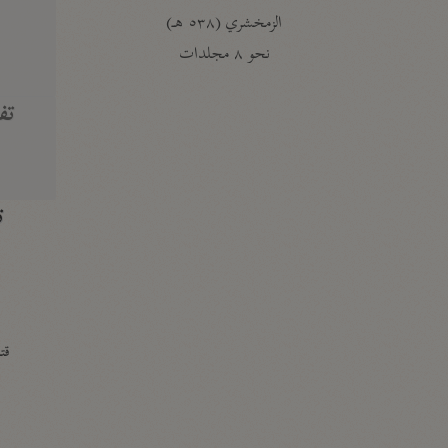
الزمخشري (٥٣٨ هـ)
ج
نحو ٨ مجلدات
تف
ت
قتا