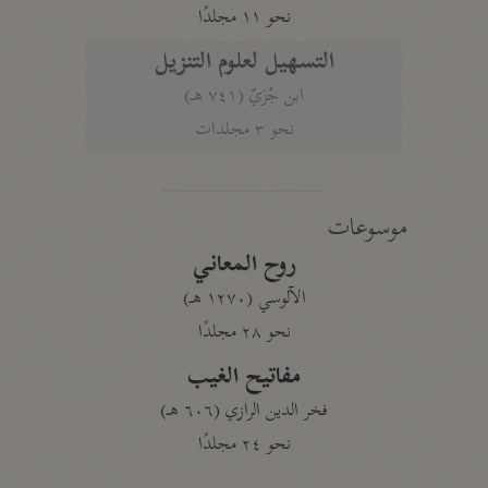
نحو ١١ مجلدًا
التسهيل لعلوم التنزيل
ابن جُزَيّ (٧٤١ هـ)
نحو ٣ مجلدات
موسوعات
روح المعاني
الآلوسي (١٢٧٠ هـ)
نحو ٢٨ مجلدًا
مفاتيح الغيب
فخر الدين الرازي (٦٠٦ هـ)
نحو ٢٤ مجلدًا