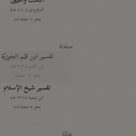
النكت والعيون
الماوردي (٤٥٠ هـ)
نحو ٦ مجلدات
منتقاة
تفسير ابن قيّم الجوزيّة
ابن القيم (٧٥١ هـ)
نحو ١٢ مجلدًا
تفسير شيخ الإسلام
ابن تيمية (٧٢٨ هـ)
نحو ٧ مجلدات
عامّة