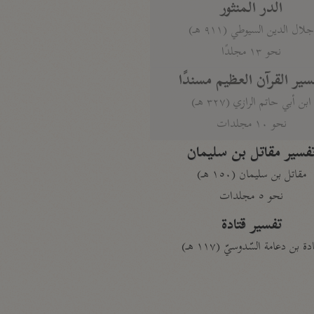
الدر المنثور
لال الدين السيوطي (٩١١ هـ)
نحو ١٣ مجلدًا
سير القرآن العظيم مسندًا
ابن أبي حاتم الرازي (٣٢٧ هـ)
نحو ١٠ مجلدات
فسير مقاتل بن سليمان
مقاتل بن سليمان (١٥٠ هـ)
نحو ٥ مجلدات
تفسير قتادة
دة بن دعامة السّدوسيّ (١١٧ هـ)