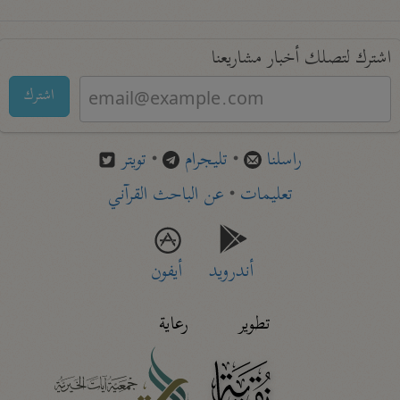
اشترك لتصلك أخبار مشاريعنا
اشترك
راسلنا
•
تليجرام
•
تويتر
تعليمات
•
عن الباحث القرآني
أندرويد
أيفون
تطوير
رعاية