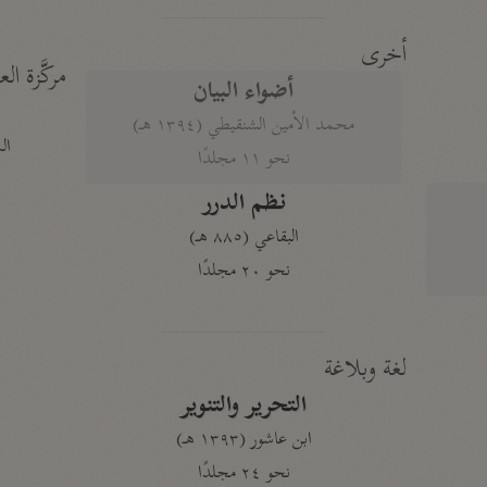
أخرى
مركَّزة الع
أضواء البيان
محمد الأمين الشنقيطي (١٣٩٤ هـ)
الم
نحو ١١ مجلدًا
نظم الدرر
البقاعي (٨٨٥ هـ)
نحو ٢٠ مجلدًا
لغة وبلاغة
التحرير والتنوير
ابن عاشور (١٣٩٣ هـ)
نحو ٢٤ مجلدًا