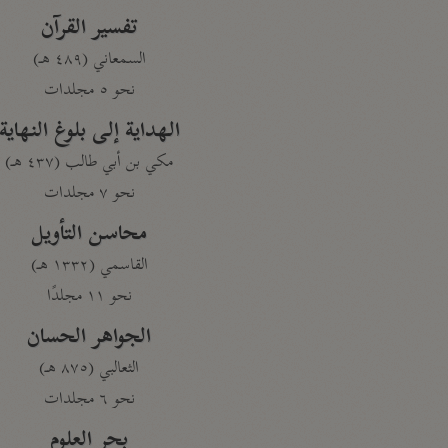
تفسير القرآن
السمعاني (٤٨٩ هـ)
نحو ٥ مجلدات
الهداية إلى بلوغ النهاية
مكي بن أبي طالب (٤٣٧ هـ)
نحو ٧ مجلدات
محاسن التأويل
القاسمي (١٣٣٢ هـ)
نحو ١١ مجلدًا
الجواهر الحسان
الثعالبي (٨٧٥ هـ)
نحو ٦ مجلدات
بحر العلوم