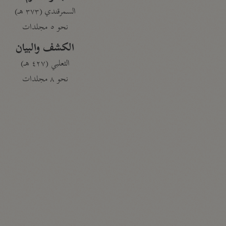
السمرقندي (٣٧٣ هـ)
نحو ٥ مجلدات
الكشف والبيان
الثعلبي (٤٢٧ هـ)
نحو ٨ مجلدات