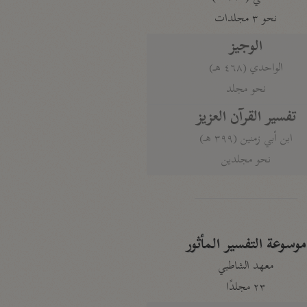
نحو ٣ مجلدات
الوجيز
الواحدي (٤٦٨ هـ)
نحو مجلد
تفسير القرآن العزيز
ابن أبي زمنين (٣٩٩ هـ)
نحو مجلدين
موسوعة التفسير المأثور
معهد الشاطبي
٢٣ مجلدًا