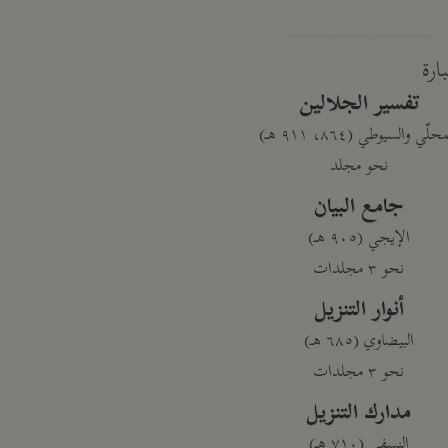
بارة
تفسير الجلالين
حلّي والسيوطي (٨٦٤، ٩١١ هـ)
نحو مجلد
جامع البيان
الإيجي (٩٠٥ هـ)
نحو ٣ مجلدات
أنوار التنزيل
البيضاوي (٦٨٥ هـ)
نحو ٣ مجلدات
مدارك التنزيل
النسفي (٧١٠ هـ)