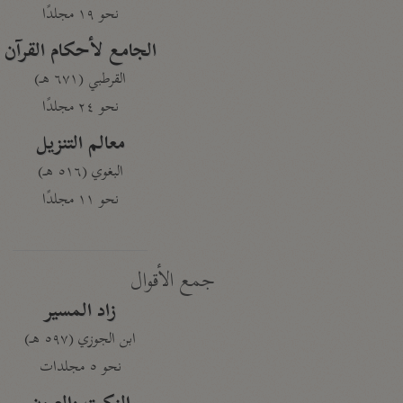
نحو ١٩ مجلدًا
الجامع لأحكام القرآن
القرطبي (٦٧١ هـ)
نحو ٢٤ مجلدًا
معالم التنزيل
البغوي (٥١٦ هـ)
نحو ١١ مجلدًا
جمع الأقوال
زاد المسير
ابن الجوزي (٥٩٧ هـ)
نحو ٥ مجلدات