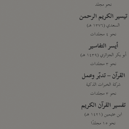
نحو مجلد
تيسير الكريم الرحمن
السعدي (١٣٧٦ هـ)
نحو ٤ مجلدات
أيسر التفاسير
أبو بكر الجزائري (١٤٣٩ هـ)
نحو ٣ مجلدات
القرآن – تدبّر وعمل
شركة الخبرات الذكية
نحو ٣ مجلدات
تفسير القرآن الكريم
ابن عثيمين (١٤٢١ هـ)
نحو ١٥ مجلدًا