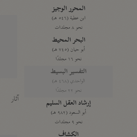
المحرر الوجيز
ابن عطية (٥٤٦ هـ)
نحو ٨ مجلدات
البحر المحيط
أبو حيان (٧٤٥ هـ)
نحو ١٦ مجلدًا
التفسير البسيط
الواحدي (٤٦٨ هـ)
نحو ٢٢ مجلدًا
آثار
إرشاد العقل السليم
أبو السعود (٩٨٢ هـ)
نحو ٩ مجلدات
الكشاف