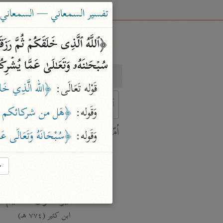
تفسير السمعاني — السمعاني (٤٨٩ ه
سُبۡحَـٰنَهُۥ وَتَعَـٰلَىٰ عَمَّا یُشۡر
بحث
تفسير
قَوْله تَعَالَى: 
﴿الله الَّذِي خَل
وَقَوله: 
﴿هَل من شركائكم م
 characters for results.
أمّهات
وَقَوله: 
﴿سُبْحَانَهُ وَتَعَالَى ع
جامع البيان
ابن جرير الطبري (٣١٠ هـ)
→
نحو ٢٨ مجلدًا
تفسير القرآن العظيم
ابن كثير (٧٧٤ هـ)