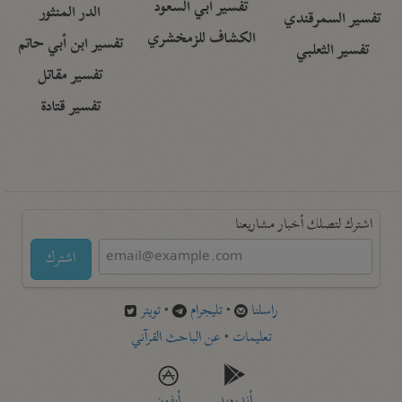
تفسير أبي السعود
الدر المنثور
تفسير السمرقندي
الكشاف للزمخشري
تفسير ابن أبي حاتم
تفسير الثعلبي
تفسير مقاتل
تفسير قتادة
اشترك لتصلك أخبار مشاريعنا
اشترك
راسلنا
•
تليجرام
•
تويتر
تعليمات
•
عن الباحث القرآني
أندرويد
أيفون