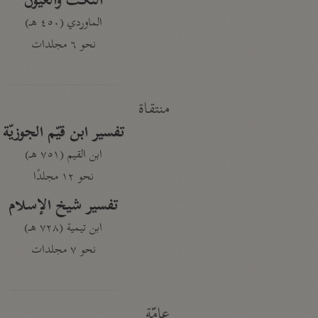
النكت والعيون
الماوردي (٤٥٠ هـ)
نحو ٦ مجلدات
منتقاة
تفسير ابن قيّم الجوزيّة
ابن القيم (٧٥١ هـ)
نحو ١٢ مجلدًا
تفسير شيخ الإسلام
ابن تيمية (٧٢٨ هـ)
نحو ٧ مجلدات
عامّة