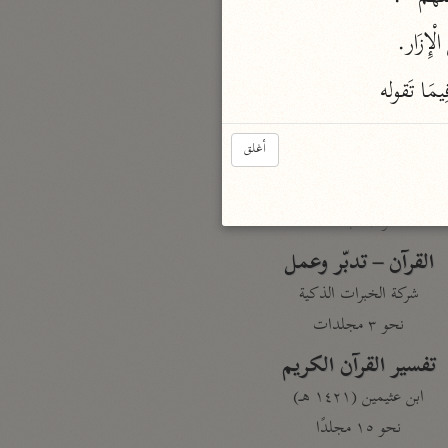
نحو مجلد
إِزَار.
تيسير الكريم الرحمن
يمَا تَقوله
السعدي (١٣٧٦ هـ)
نحو ٤ مجلدات
أغلق
أيسر التفاسير
أبو بكر الجزائري (١٤٣٩ هـ)
نحو ٣ مجلدات
القرآن – تدبّر وعمل
شركة الخبرات الذكية
نحو ٣ مجلدات
تفسير القرآن الكريم
ابن عثيمين (١٤٢١ هـ)
نحو ١٥ مجلدًا