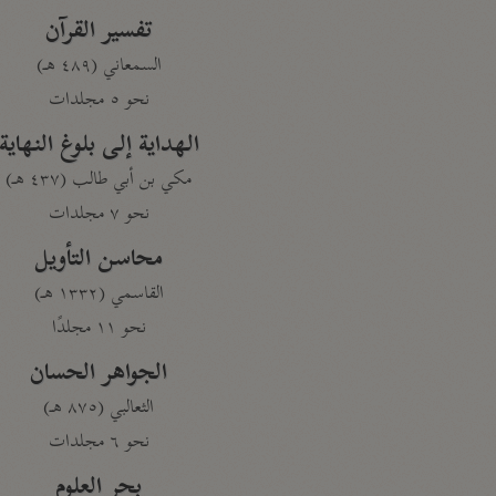
تفسير القرآن
السمعاني (٤٨٩ هـ)
نحو ٥ مجلدات
الهداية إلى بلوغ النهاية
مكي بن أبي طالب (٤٣٧ هـ)
نحو ٧ مجلدات
محاسن التأويل
القاسمي (١٣٣٢ هـ)
نحو ١١ مجلدًا
الجواهر الحسان
الثعالبي (٨٧٥ هـ)
نحو ٦ مجلدات
بحر العلوم