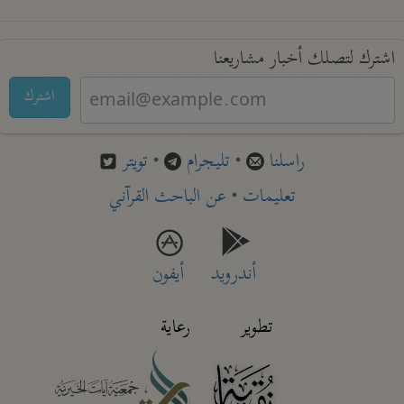
اشترك لتصلك أخبار مشاريعنا
اشترك
راسلنا
•
تليجرام
•
تويتر
تعليمات
•
عن الباحث القرآني
أندرويد
أيفون
تطوير
رعاية