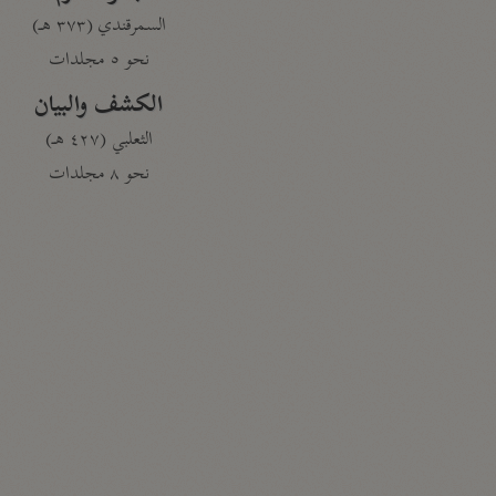
السمرقندي (٣٧٣ هـ)
نحو ٥ مجلدات
الكشف والبيان
الثعلبي (٤٢٧ هـ)
نحو ٨ مجلدات