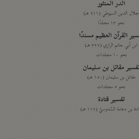
الدر المنثور
لال الدين السيوطي (٩١١ هـ)
نحو ١٣ مجلدًا
سير القرآن العظيم مسندًا
ابن أبي حاتم الرازي (٣٢٧ هـ)
نحو ١٠ مجلدات
فسير مقاتل بن سليمان
مقاتل بن سليمان (١٥٠ هـ)
نحو ٥ مجلدات
تفسير قتادة
دة بن دعامة السّدوسيّ (١١٧ هـ)