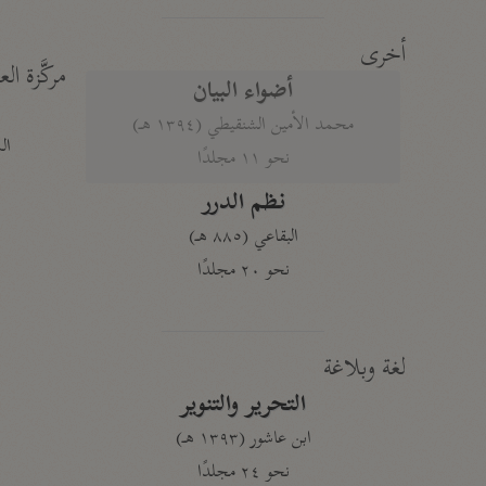
أخرى
مركَّزة الع
أضواء البيان
محمد الأمين الشنقيطي (١٣٩٤ هـ)
الم
نحو ١١ مجلدًا
نظم الدرر
البقاعي (٨٨٥ هـ)
نحو ٢٠ مجلدًا
لغة وبلاغة
التحرير والتنوير
ابن عاشور (١٣٩٣ هـ)
نحو ٢٤ مجلدًا