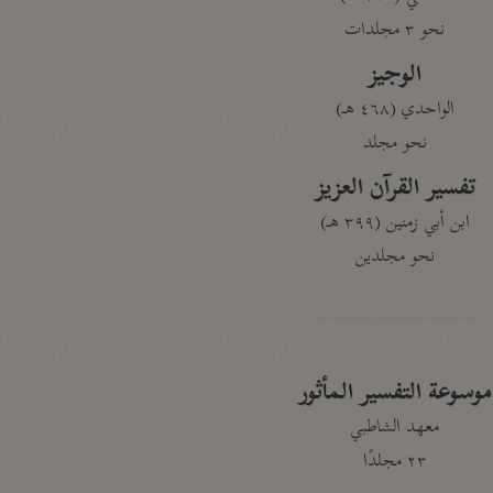
نحو ٣ مجلدات
الوجيز
الواحدي (٤٦٨ هـ)
نحو مجلد
تفسير القرآن العزيز
ابن أبي زمنين (٣٩٩ هـ)
نحو مجلدين
موسوعة التفسير المأثور
معهد الشاطبي
٢٣ مجلدًا