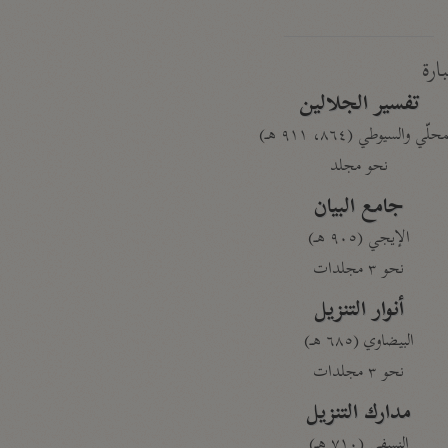
بارة
تفسير الجلالين
حلّي والسيوطي (٨٦٤، ٩١١ هـ)
نحو مجلد
جامع البيان
الإيجي (٩٠٥ هـ)
نحو ٣ مجلدات
أنوار التنزيل
البيضاوي (٦٨٥ هـ)
نحو ٣ مجلدات
مدارك التنزيل
النسفي (٧١٠ هـ)