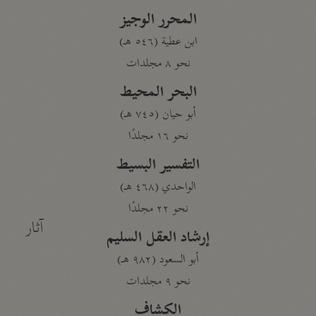
المحرر الوجيز
ابن عطية (٥٤٦ هـ)
نحو ٨ مجلدات
البحر المحيط
أبو حيان (٧٤٥ هـ)
نحو ١٦ مجلدًا
التفسير البسيط
الواحدي (٤٦٨ هـ)
نحو ٢٢ مجلدًا
آثار
إرشاد العقل السليم
أبو السعود (٩٨٢ هـ)
نحو ٩ مجلدات
الكشاف