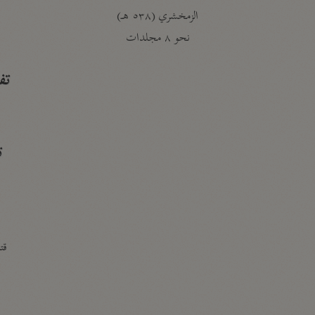
الزمخشري (٥٣٨ هـ)
ج
نحو ٨ مجلدات
تف
ت
قتا