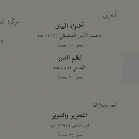
أخرى
مركَّزة الع
أضواء البيان
محمد الأمين الشنقيطي (١٣٩٤ هـ)
الم
نحو ١١ مجلدًا
نظم الدرر
البقاعي (٨٨٥ هـ)
نحو ٢٠ مجلدًا
لغة وبلاغة
التحرير والتنوير
ابن عاشور (١٣٩٣ هـ)
نحو ٢٤ مجلدًا