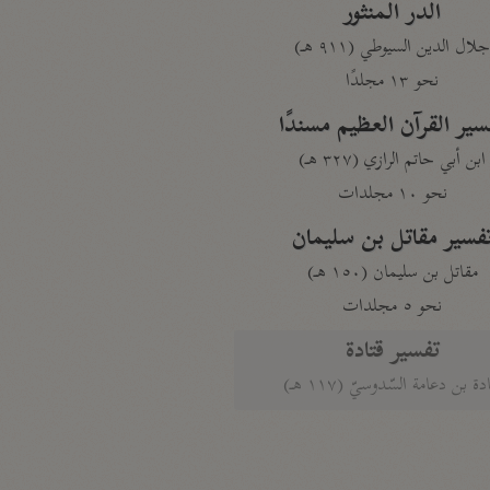
الدر المنثور
لال الدين السيوطي (٩١١ هـ)
نحو ١٣ مجلدًا
سير القرآن العظيم مسندًا
ابن أبي حاتم الرازي (٣٢٧ هـ)
نحو ١٠ مجلدات
فسير مقاتل بن سليمان
مقاتل بن سليمان (١٥٠ هـ)
نحو ٥ مجلدات
تفسير قتادة
دة بن دعامة السّدوسيّ (١١٧ هـ)