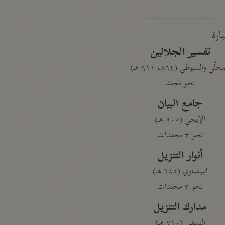
بارة
تفسير الجلالين
حلّي والسيوطي (٨٦٤، ٩١١ هـ)
نحو مجلد
جامع البيان
الإيجي (٩٠٥ هـ)
نحو ٣ مجلدات
أنوار التنزيل
البيضاوي (٦٨٥ هـ)
نحو ٣ مجلدات
مدارك التنزيل
النسفي (٧١٠ هـ)