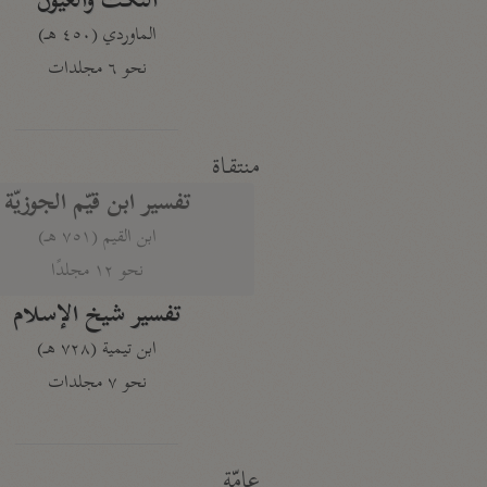
النكت والعيون
الماوردي (٤٥٠ هـ)
نحو ٦ مجلدات
منتقاة
تفسير ابن قيّم الجوزيّة
ابن القيم (٧٥١ هـ)
نحو ١٢ مجلدًا
تفسير شيخ الإسلام
ابن تيمية (٧٢٨ هـ)
نحو ٧ مجلدات
عامّة