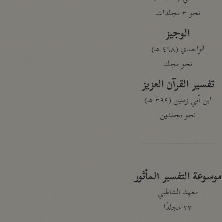
نحو ٣ مجلدات
الوجيز
الواحدي (٤٦٨ هـ)
نحو مجلد
تفسير القرآن العزيز
ابن أبي زمنين (٣٩٩ هـ)
نحو مجلدين
موسوعة التفسير المأثور
معهد الشاطبي
٢٣ مجلدًا