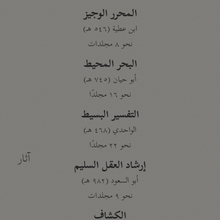
المحرر الوجيز
ابن عطية (٥٤٦ هـ)
نحو ٨ مجلدات
البحر المحيط
أبو حيان (٧٤٥ هـ)
نحو ١٦ مجلدًا
التفسير البسيط
الواحدي (٤٦٨ هـ)
نحو ٢٢ مجلدًا
آثار
إرشاد العقل السليم
أبو السعود (٩٨٢ هـ)
نحو ٩ مجلدات
الكشاف