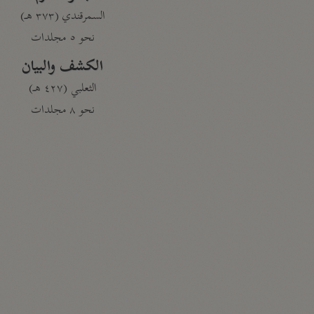
السمرقندي (٣٧٣ هـ)
نحو ٥ مجلدات
الكشف والبيان
الثعلبي (٤٢٧ هـ)
نحو ٨ مجلدات