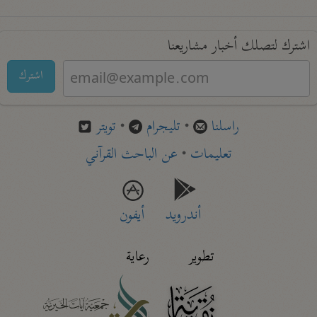
اشترك لتصلك أخبار مشاريعنا
اشترك
راسلنا
•
تليجرام
•
تويتر
تعليمات
•
عن الباحث القرآني
أندرويد
أيفون
تطوير
رعاية