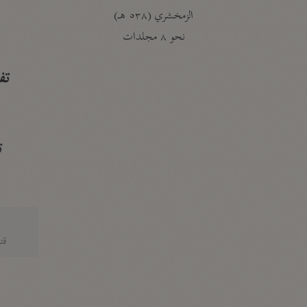
الزمخشري (٥٣٨ هـ)
ج
نحو ٨ مجلدات
تف
ت
قتا