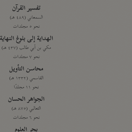
تفسير القرآن
السمعاني (٤٨٩ هـ)
نحو ٥ مجلدات
الهداية إلى بلوغ النهاية
مكي بن أبي طالب (٤٣٧ هـ)
نحو ٧ مجلدات
محاسن التأويل
القاسمي (١٣٣٢ هـ)
نحو ١١ مجلدًا
الجواهر الحسان
الثعالبي (٨٧٥ هـ)
نحو ٦ مجلدات
بحر العلوم