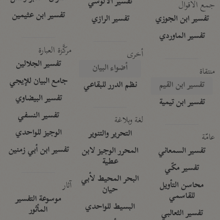
تفسير الآلوسي
جمع الأقوال
تفسير ابن عثيمين
تفسير ابن الجوزي
تفسير الرازي
تفسير الماوردي
مركَّزة العبارة
أخرى
تفسير الجلالين
أضواء البيان
منتقاة
جامع البيان للإيجي
تفسير ابن القيم
نظم الدرر للبقاعي
تفسير البيضاوي
تفسير ابن تيمية
تفسير النسفي
لغة وبلاغة
الوجيز للواحدي
التحرير والتنوير
عامّة
تفسير ابن أبي زمنين
تفسير السمعاني
المحرر الوجيز لابن
عطية
تفسير مكّي
البحر المحيط لأبي
آثار
محاسن التأويل
حيان
للقاسمي
موسوعة التفسير
البسيط للواحدي
المأثور
تفسير الثعالبي