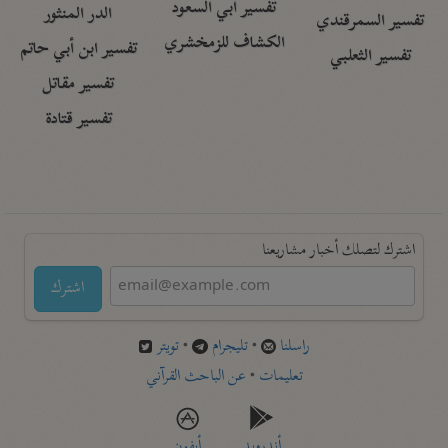
تفسير أبي السعود
الدر المنثور
تفسير السمرقندي
الكشاف للزمخشري
تفسير ابن أبي حاتم
تفسير الثعلبي
تفسير مقاتل
تفسير قتادة
اشترك لتصلك أخبار مشاريعنا
اشترك
راسلنا
•
تليجرام
•
تويتر
تعليمات
•
عن الباحث القرآني
أندرويد
أيفون