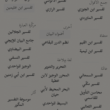
تفسير الآلوسي
جمع الأقوال
تفسير ابن عثيمين
تفسير ابن الجوزي
تفسير الرازي
تفسير الماوردي
مركَّزة العبارة
أخرى
تفسير الجلالين
أضواء البيان
منتقاة
جامع البيان للإيجي
تفسير ابن القيم
نظم الدرر للبقاعي
تفسير البيضاوي
تفسير ابن تيمية
تفسير النسفي
لغة وبلاغة
الوجيز للواحدي
التحرير والتنوير
عامّة
تفسير ابن أبي زمنين
تفسير السمعاني
المحرر الوجيز لابن
عطية
تفسير مكّي
البحر المحيط لأبي
آثار
محاسن التأويل
حيان
للقاسمي
موسوعة التفسير
البسيط للواحدي
المأثور
تفسير الثعالبي