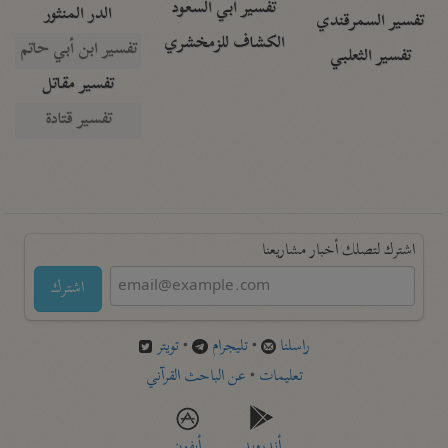
تفسير أبي السعود
الدر المنثور
تفسير السمرقندي
الكشاف للزمخشري
تفسير ابن أبي حاتم
تفسير الثعلبي
تفسير مقاتل
تفسير قتادة
اشترك لتصلك أخبار مشاريعنا
اشترك
راسلنا
•
تليجرام
•
تويتر
تعليمات
•
عن الباحث القرآني
أندرويد
أيفون