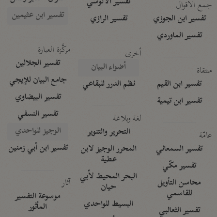
تفسير الآلوسي
جمع الأقوال
تفسير ابن عثيمين
تفسير ابن الجوزي
تفسير الرازي
تفسير الماوردي
مركَّزة العبارة
أخرى
تفسير الجلالين
أضواء البيان
منتقاة
جامع البيان للإيجي
تفسير ابن القيم
نظم الدرر للبقاعي
تفسير البيضاوي
تفسير ابن تيمية
تفسير النسفي
لغة وبلاغة
الوجيز للواحدي
التحرير والتنوير
عامّة
تفسير ابن أبي زمنين
تفسير السمعاني
المحرر الوجيز لابن
عطية
تفسير مكّي
البحر المحيط لأبي
آثار
محاسن التأويل
حيان
للقاسمي
موسوعة التفسير
البسيط للواحدي
المأثور
تفسير الثعالبي