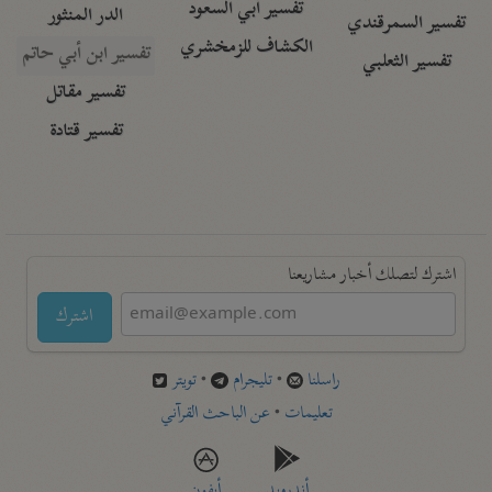
تفسير أبي السعود
الدر المنثور
تفسير السمرقندي
الكشاف للزمخشري
تفسير ابن أبي حاتم
تفسير الثعلبي
تفسير مقاتل
تفسير قتادة
اشترك لتصلك أخبار مشاريعنا
اشترك
راسلنا
•
تليجرام
•
تويتر
تعليمات
•
عن الباحث القرآني
أندرويد
أيفون