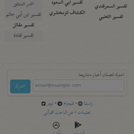
تفسير أبي السعود
الدر المنثور
تفسير السمرقندي
الكشاف للزمخشري
تفسير ابن أبي حاتم
تفسير الثعلبي
تفسير مقاتل
تفسير قتادة
اشترك لتصلك أخبار مشاريعنا
اشترك
راسلنا
•
تليجرام
•
تويتر
تعليمات
•
عن الباحث القرآني
أندرويد
أيفون