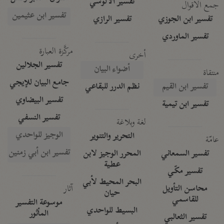
تفسير الآلوسي
جمع الأقوال
تفسير ابن عثيمين
تفسير ابن الجوزي
تفسير الرازي
تفسير الماوردي
مركَّزة العبارة
أخرى
تفسير الجلالين
أضواء البيان
منتقاة
جامع البيان للإيجي
تفسير ابن القيم
نظم الدرر للبقاعي
تفسير البيضاوي
تفسير ابن تيمية
تفسير النسفي
لغة وبلاغة
الوجيز للواحدي
التحرير والتنوير
عامّة
تفسير ابن أبي زمنين
تفسير السمعاني
المحرر الوجيز لابن
عطية
تفسير مكّي
البحر المحيط لأبي
آثار
محاسن التأويل
حيان
للقاسمي
موسوعة التفسير
البسيط للواحدي
المأثور
تفسير الثعالبي