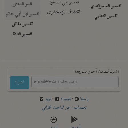
تفسير أبي السعود
الدر المنثور
تفسير السمرقندي
الكشاف للزمخشري
تفسير ابن أبي حاتم
تفسير الثعلبي
تفسير مقاتل
تفسير قتادة
اشترك لتصلك أخبار مشاريعنا
اشترك
راسلنا
•
تليجرام
•
تويتر
تعليمات
•
عن الباحث القرآني
أندرويد
أيفون