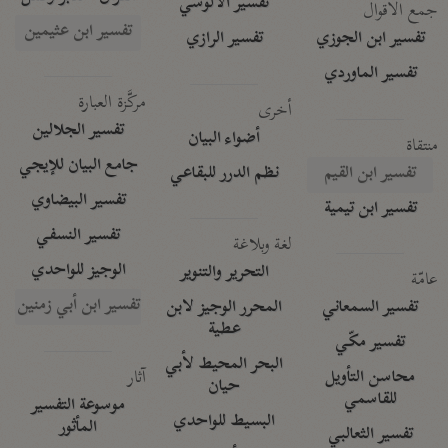
تفسير الآلوسي
جمع الأقوال
تفسير ابن عثيمين
تفسير ابن الجوزي
تفسير الرازي
تفسير الماوردي
مركَّزة العبارة
أخرى
تفسير الجلالين
أضواء البيان
منتقاة
جامع البيان للإيجي
تفسير ابن القيم
نظم الدرر للبقاعي
تفسير البيضاوي
تفسير ابن تيمية
تفسير النسفي
لغة وبلاغة
الوجيز للواحدي
التحرير والتنوير
عامّة
تفسير ابن أبي زمنين
تفسير السمعاني
المحرر الوجيز لابن
عطية
تفسير مكّي
البحر المحيط لأبي
آثار
محاسن التأويل
حيان
للقاسمي
موسوعة التفسير
البسيط للواحدي
المأثور
تفسير الثعالبي