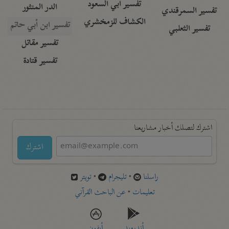
تفسير أبي السعود
الدر المنثور
تفسير السمرقندي
الكشاف للزمخشري
تفسير ابن أبي حاتم
تفسير الثعلبي
تفسير مقاتل
تفسير قتادة
اشترك لتصلك أخبار مشاريعنا
اشترك
راسلنا
•
تليجرام
•
تويتر
تعليمات
•
عن الباحث القرآني
أندرويد
أيفون