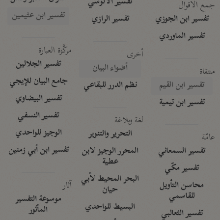
تفسير الآلوسي
جمع الأقوال
تفسير ابن عثيمين
تفسير ابن الجوزي
تفسير الرازي
تفسير الماوردي
مركَّزة العبارة
أخرى
تفسير الجلالين
أضواء البيان
منتقاة
جامع البيان للإيجي
تفسير ابن القيم
نظم الدرر للبقاعي
تفسير البيضاوي
تفسير ابن تيمية
تفسير النسفي
لغة وبلاغة
الوجيز للواحدي
التحرير والتنوير
عامّة
تفسير ابن أبي زمنين
تفسير السمعاني
المحرر الوجيز لابن
عطية
تفسير مكّي
البحر المحيط لأبي
آثار
محاسن التأويل
حيان
للقاسمي
موسوعة التفسير
البسيط للواحدي
المأثور
تفسير الثعالبي