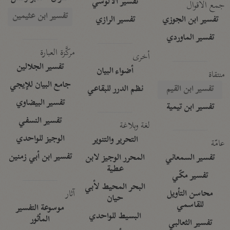
تفسير الآلوسي
جمع الأقوال
تفسير ابن عثيمين
تفسير ابن الجوزي
تفسير الرازي
تفسير الماوردي
مركَّزة العبارة
أخرى
تفسير الجلالين
أضواء البيان
منتقاة
جامع البيان للإيجي
تفسير ابن القيم
نظم الدرر للبقاعي
تفسير البيضاوي
تفسير ابن تيمية
تفسير النسفي
لغة وبلاغة
الوجيز للواحدي
التحرير والتنوير
عامّة
تفسير ابن أبي زمنين
تفسير السمعاني
المحرر الوجيز لابن
عطية
تفسير مكّي
البحر المحيط لأبي
آثار
محاسن التأويل
حيان
للقاسمي
موسوعة التفسير
البسيط للواحدي
المأثور
تفسير الثعالبي