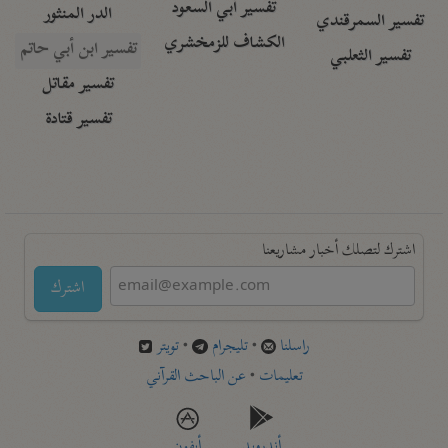
تفسير أبي السعود
الدر المنثور
تفسير السمرقندي
الكشاف للزمخشري
تفسير ابن أبي حاتم
تفسير الثعلبي
تفسير مقاتل
تفسير قتادة
اشترك لتصلك أخبار مشاريعنا
اشترك
راسلنا
•
تليجرام
•
تويتر
تعليمات
•
عن الباحث القرآني
أندرويد
أيفون