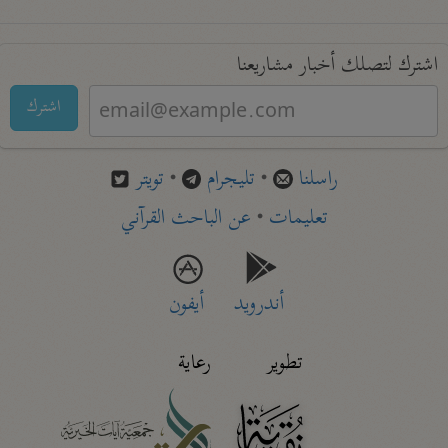
اشترك لتصلك أخبار مشاريعنا
اشترك
راسلنا
•
تليجرام
•
تويتر
تعليمات
•
عن الباحث القرآني
أندرويد
أيفون
تطوير
رعاية