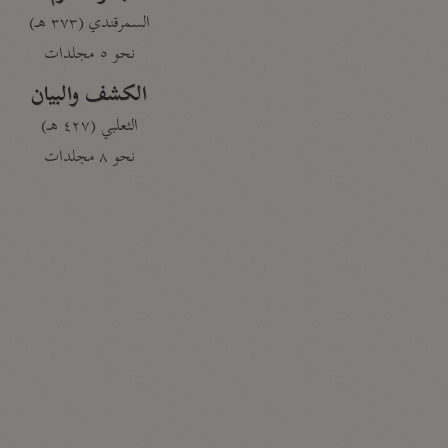
السمرقندي (٣٧٣ هـ)
نحو ٥ مجلدات
الكشف والبيان
الثعلبي (٤٢٧ هـ)
نحو ٨ مجلدات