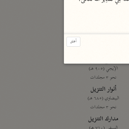
بارة
تفسير الجلالين
حلّي والسيوطي (٨٦٤، ٩١١ هـ)
أغلق
نحو مجلد
جامع البيان
الإيجي (٩٠٥ هـ)
نحو ٣ مجلدات
أنوار التنزيل
البيضاوي (٦٨٥ هـ)
نحو ٣ مجلدات
مدارك التنزيل
النسفي (٧١٠ هـ)