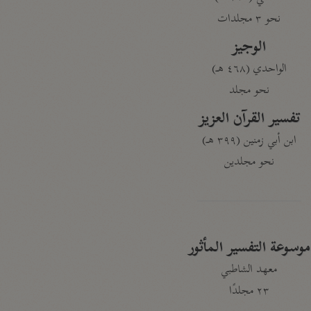
نحو ٣ مجلدات
الوجيز
الواحدي (٤٦٨ هـ)
نحو مجلد
تفسير القرآن العزيز
ابن أبي زمنين (٣٩٩ هـ)
نحو مجلدين
موسوعة التفسير المأثور
معهد الشاطبي
٢٣ مجلدًا