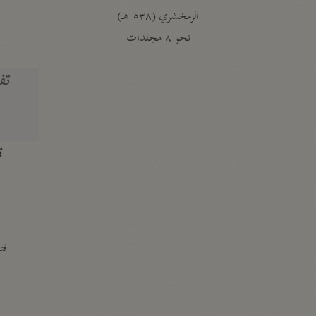
الزمخشري (٥٣٨ هـ)
ج
نحو ٨ مجلدات
تف
ت
قتا