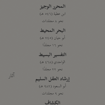
المحرر الوجيز
ابن عطية (٥٤٦ هـ)
نحو ٨ مجلدات
البحر المحيط
أبو حيان (٧٤٥ هـ)
نحو ١٦ مجلدًا
التفسير البسيط
الواحدي (٤٦٨ هـ)
نحو ٢٢ مجلدًا
آثار
إرشاد العقل السليم
أبو السعود (٩٨٢ هـ)
نحو ٩ مجلدات
الكشاف