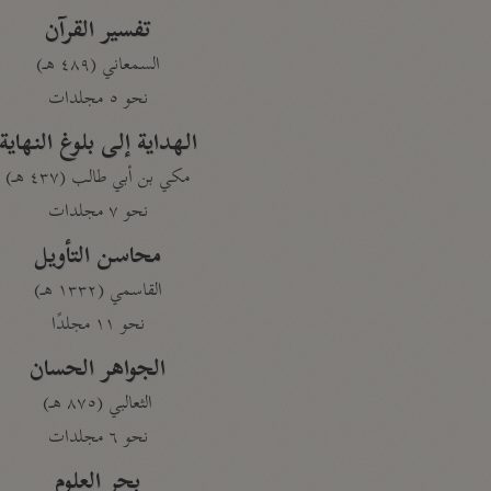
تفسير القرآن
السمعاني (٤٨٩ هـ)
نحو ٥ مجلدات
الهداية إلى بلوغ النهاية
مكي بن أبي طالب (٤٣٧ هـ)
نحو ٧ مجلدات
محاسن التأويل
القاسمي (١٣٣٢ هـ)
نحو ١١ مجلدًا
الجواهر الحسان
الثعالبي (٨٧٥ هـ)
نحو ٦ مجلدات
بحر العلوم