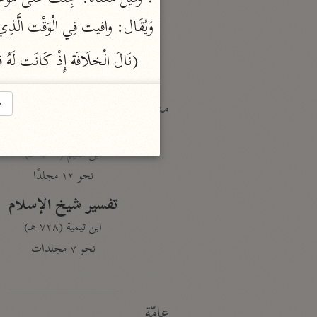
النكت والعيون
الماوردي (٤٥٠ هـ)
وَيُقَال: وافيت فِي الْوَقْت الَّذ
نحو ٦ مجلدات
(نَالَ الْخلَافَة إِذْ كَانَت 
→
منتقاة
تفسير ابن قيّم الجوزيّة
ابن القيم (٧٥١ هـ)
نحو ١٢ مجلدًا
تفسير شيخ الإسلام
ابن تيمية (٧٢٨ هـ)
نحو ٧ مجلدات
عامّة