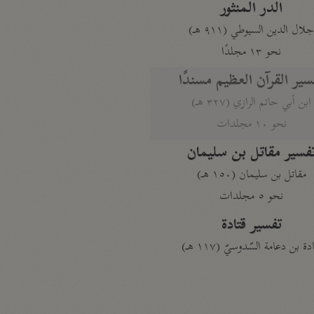
الدر المنثور
لال الدين السيوطي (٩١١ هـ)
نحو ١٣ مجلدًا
سير القرآن العظيم مسندًا
ابن أبي حاتم الرازي (٣٢٧ هـ)
نحو ١٠ مجلدات
فسير مقاتل بن سليمان
مقاتل بن سليمان (١٥٠ هـ)
نحو ٥ مجلدات
تفسير قتادة
دة بن دعامة السّدوسيّ (١١٧ هـ)