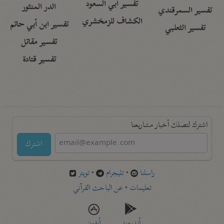
تفسير أبي السعود
الدر المنثور
تفسير السمرقندي
الكشاف للزمخشري
تفسير ابن أبي حاتم
تفسير الثعلبي
تفسير مقاتل
تفسير قتادة
اشترك لتصلك أخبار مشاريعنا
اشترك
راسلنا
•
تليجرام
•
تويتر
تعليمات
•
عن الباحث القرآني
أندرويد
أيفون