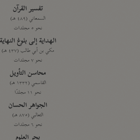
تفسير القرآن
السمعاني (٤٨٩ هـ)
نحو ٥ مجلدات
الهداية إلى بلوغ النهاية
مكي بن أبي طالب (٤٣٧ هـ)
نحو ٧ مجلدات
محاسن التأويل
القاسمي (١٣٣٢ هـ)
نحو ١١ مجلدًا
الجواهر الحسان
الثعالبي (٨٧٥ هـ)
نحو ٦ مجلدات
بحر العلوم