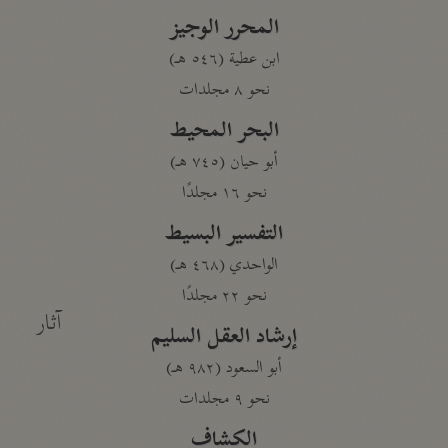
المحرر الوجيز
ابن عطية (٥٤٦ هـ)
نحو ٨ مجلدات
البحر المحيط
أبو حيان (٧٤٥ هـ)
نحو ١٦ مجلدًا
التفسير البسيط
الواحدي (٤٦٨ هـ)
نحو ٢٢ مجلدًا
آثار
إرشاد العقل السليم
أبو السعود (٩٨٢ هـ)
نحو ٩ مجلدات
الكشاف