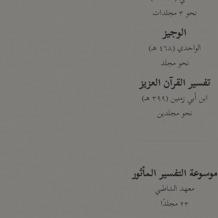
نحو ٣ مجلدات
الوجيز
الواحدي (٤٦٨ هـ)
نحو مجلد
تفسير القرآن العزيز
ابن أبي زمنين (٣٩٩ هـ)
نحو مجلدين
موسوعة التفسير المأثور
معهد الشاطبي
٢٣ مجلدًا