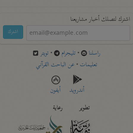
اشترك لتصلك أخبار مشاريعنا
اشترك
راسلنا
•
تليجرام
•
تويتر
تعليمات
•
عن الباحث القرآني
أندرويد
أيفون
تطوير
رعاية