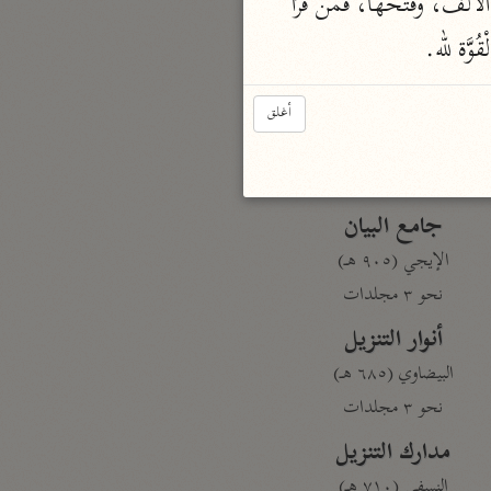
 قَوْله: " أَن الْقُوَّة " يقْرَأ بِكَسْر الْألف، وَفتحهَا، فَمن قَرَأَ 
ُوَّة لله.
بارة
تفسير الجلالين
أغلق
حلّي والسيوطي (٨٦٤، ٩١١ هـ)
نحو مجلد
جامع البيان
الإيجي (٩٠٥ هـ)
نحو ٣ مجلدات
أنوار التنزيل
البيضاوي (٦٨٥ هـ)
نحو ٣ مجلدات
مدارك التنزيل
النسفي (٧١٠ هـ)