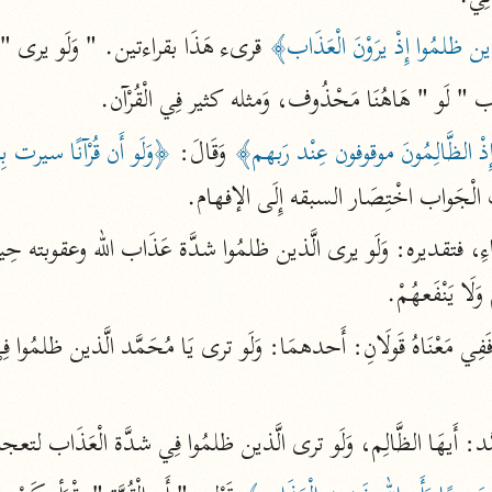
نحو ١١ مجلدًا
ن ظلمُوا إِذْ يرَوْنَ الْعَذَاب﴾
 قرىء هَذَا بقراءتين. " وَلَو يرى " بِالْ
التسهيل لعلوم التنزيل
وَاب " لَو " هَاهُنَا مَحْذُوف، وَمثله كثير فِي الْقُرْآن.
ابن جُزَيّ (٧٤١ هـ)
نحو ٣ مجلدات
ذْ الظَّالِمُونَ موقوفون عِنْد رَبهم﴾
 وَقَالَ: 
لْجَواب اخْتِصَار السبقه إِلَى الإفهام.
موسوعات
روح المعاني
لَا يَنْفَعهُمْ.
الآلوسي (١٢٧٠ هـ)
نحو ٢٨ مجلدًا
مفاتيح الغيب
فخر الدين الرازي (٦٠٦ هـ)
ُحَمَّد: أَيهَا الظَّالِم، وَلَو ترى الَّذين ظلمُوا فِي شدَّة الْعَذَاب ل
نحو ٢٤ مجلدًا