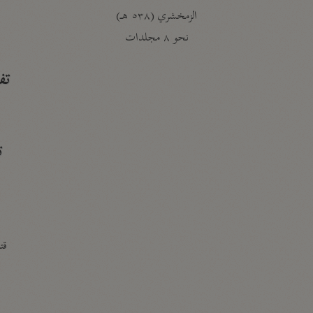
الزمخشري (٥٣٨ هـ)
ج
نحو ٨ مجلدات
تف
ت
قتا