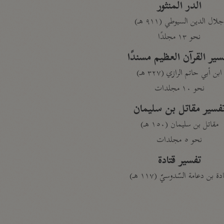
الدر المنثور
لال الدين السيوطي (٩١١ هـ)
نحو ١٣ مجلدًا
سير القرآن العظيم مسندًا
ابن أبي حاتم الرازي (٣٢٧ هـ)
نحو ١٠ مجلدات
فسير مقاتل بن سليمان
مقاتل بن سليمان (١٥٠ هـ)
نحو ٥ مجلدات
تفسير قتادة
دة بن دعامة السّدوسيّ (١١٧ هـ)