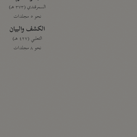
السمرقندي (٣٧٣ هـ)
نحو ٥ مجلدات
الكشف والبيان
الثعلبي (٤٢٧ هـ)
نحو ٨ مجلدات