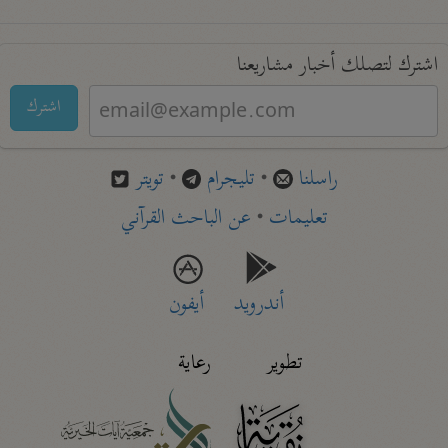
اشترك لتصلك أخبار مشاريعنا
اشترك
راسلنا
•
تليجرام
•
تويتر
تعليمات
•
عن الباحث القرآني
أندرويد
أيفون
تطوير
رعاية