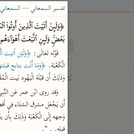
تفسير السمعاني — السمعاني (٤٨٩ ه
بَعۡضࣲۚ وَلَىِٕنِ ٱتَّبَعۡتَ أَهۡوَاۤءَهُ
بحث
تفسير
قَوْله تَعَالَى: 
﴿وَلَئِن أتيت الّ
الْكَعْبَة. 
﴿وَمَا أَنْت بتابع قبل
 characters for results.
وَذَلِكَ أَن قبْلَة الْيَهُود بَيت ال
أمّهات
جامع البيان
ابن جرير الطبري (٣١٠ هـ)
نحو ٢٨ مجلدًا
تفسير القرآن العظيم
قبله. . ".
ابن كثير (٧٧٤ هـ)