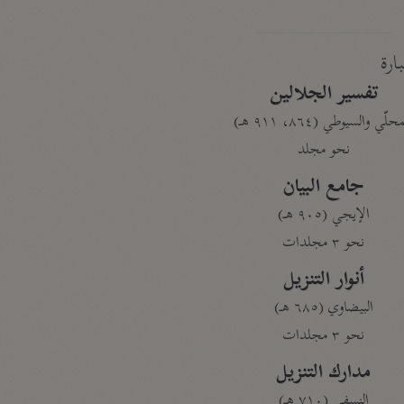
بارة
تفسير الجلالين
حلّي والسيوطي (٨٦٤، ٩١١ هـ)
نحو مجلد
جامع البيان
الإيجي (٩٠٥ هـ)
نحو ٣ مجلدات
أنوار التنزيل
البيضاوي (٦٨٥ هـ)
نحو ٣ مجلدات
مدارك التنزيل
النسفي (٧١٠ هـ)