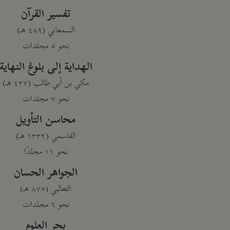
تفسير القرآن
السمعاني (٤٨٩ هـ)
نحو ٥ مجلدات
الهداية إلى بلوغ النهاية
مكي بن أبي طالب (٤٣٧ هـ)
نحو ٧ مجلدات
محاسن التأويل
القاسمي (١٣٣٢ هـ)
نحو ١١ مجلدًا
الجواهر الحسان
الثعالبي (٨٧٥ هـ)
نحو ٦ مجلدات
بحر العلوم