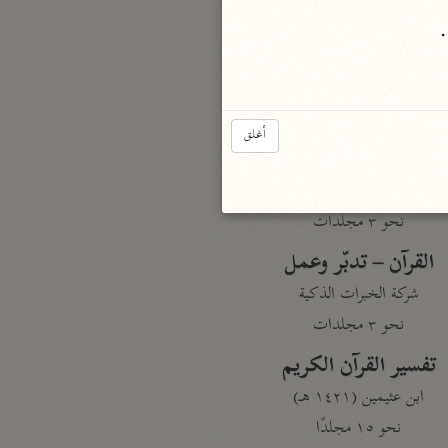
نحو مجلد
.
تيسير الكريم الرحمن
السعدي (١٣٧٦ هـ)
نحو ٤ مجلدات
أغلق
أيسر التفاسير
أبو بكر الجزائري (١٤٣٩ هـ)
نحو ٣ مجلدات
القرآن – تدبّر وعمل
شركة الخبرات الذكية
نحو ٣ مجلدات
تفسير القرآن الكريم
ابن عثيمين (١٤٢١ هـ)
نحو ١٥ مجلدًا