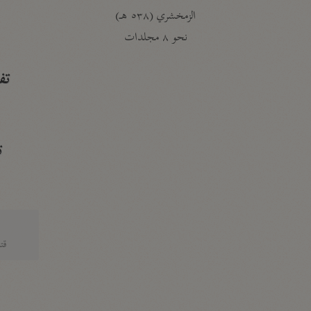
الزمخشري (٥٣٨ هـ)
ج
نحو ٨ مجلدات
تف
ت
قتا