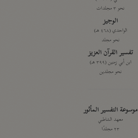
نحو ٣ مجلدات
الوجيز
الواحدي (٤٦٨ هـ)
نحو مجلد
تفسير القرآن العزيز
ابن أبي زمنين (٣٩٩ هـ)
نحو مجلدين
موسوعة التفسير المأثور
معهد الشاطبي
٢٣ مجلدًا