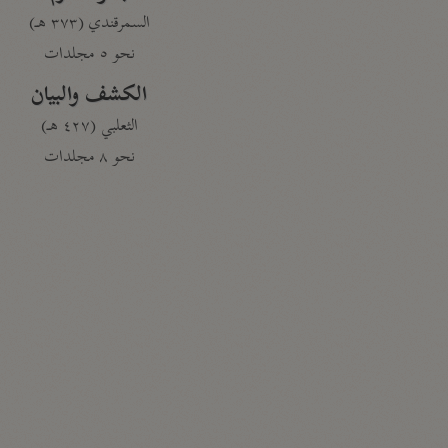
السمرقندي (٣٧٣ هـ)
نحو ٥ مجلدات
الكشف والبيان
الثعلبي (٤٢٧ هـ)
نحو ٨ مجلدات