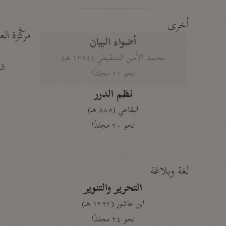
أخرى
مركَّزة الع
أضواء البيان
محمد الأمين الشنقيطي (١٣٩٤ هـ)
الم
نحو ١١ مجلدًا
نظم الدرر
البقاعي (٨٨٥ هـ)
نحو ٢٠ مجلدًا
لغة وبلاغة
التحرير والتنوير
ابن عاشور (١٣٩٣ هـ)
نحو ٢٤ مجلدًا