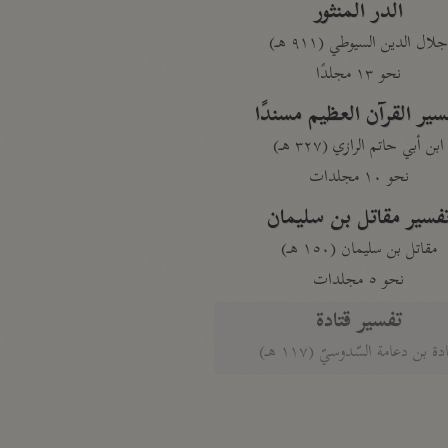
الدر المنثور
لال الدين السيوطي (٩١١ هـ)
نحو ١٣ مجلدًا
سير القرآن العظيم مسندًا
ابن أبي حاتم الرازي (٣٢٧ هـ)
نحو ١٠ مجلدات
فسير مقاتل بن سليمان
مقاتل بن سليمان (١٥٠ هـ)
نحو ٥ مجلدات
تفسير قتادة
دة بن دعامة السّدوسيّ (١١٧ هـ)