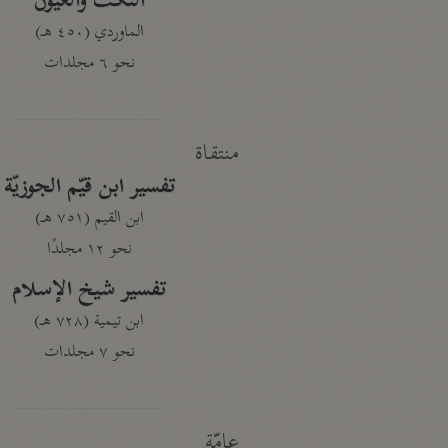
النكت والعيون
الماوردي (٤٥٠ هـ)
نحو ٦ مجلدات
منتقاة
تفسير ابن قيّم الجوزيّة
ابن القيم (٧٥١ هـ)
نحو ١٢ مجلدًا
تفسير شيخ الإسلام
ابن تيمية (٧٢٨ هـ)
نحو ٧ مجلدات
عامّة