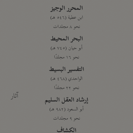
المحرر الوجيز
ابن عطية (٥٤٦ هـ)
نحو ٨ مجلدات
البحر المحيط
أبو حيان (٧٤٥ هـ)
نحو ١٦ مجلدًا
التفسير البسيط
الواحدي (٤٦٨ هـ)
نحو ٢٢ مجلدًا
آثار
إرشاد العقل السليم
أبو السعود (٩٨٢ هـ)
نحو ٩ مجلدات
الكشاف