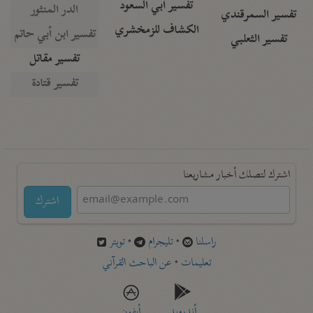
تفسير أبي السعود
الدر المنثور
تفسير السمرقندي
الكشاف للزمخشري
تفسير ابن أبي حاتم
تفسير الثعلبي
تفسير مقاتل
تفسير قتادة
اشترك لتصلك أخبار مشاريعنا
اشترك
راسلنا
•
تليجرام
•
تويتر
تعليمات
•
عن الباحث القرآني
أندرويد
أيفون