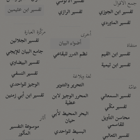
تفسير الآلوسي
جمع الأقوال
تفسير ابن عثيمين
تفسير ابن الجوزي
تفسير الرازي
تفسير الماوردي
مركَّزة العبارة
أخرى
تفسير الجلالين
أضواء البيان
منتقاة
جامع البيان للإيجي
تفسير ابن القيم
نظم الدرر للبقاعي
تفسير البيضاوي
تفسير ابن تيمية
تفسير النسفي
لغة وبلاغة
الوجيز للواحدي
التحرير والتنوير
عامّة
تفسير ابن أبي زمنين
تفسير السمعاني
المحرر الوجيز لابن
عطية
تفسير مكّي
البحر المحيط لأبي
آثار
محاسن التأويل
حيان
للقاسمي
موسوعة التفسير
البسيط للواحدي
المأثور
تفسير الثعالبي