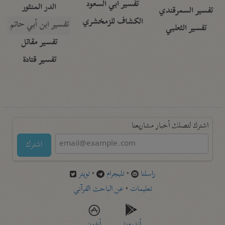
تفسير أبي السعود
الدر المنثور
تفسير السمرقندي
الكشاف للزمخشري
تفسير ابن أبي حاتم
تفسير الثعلبي
تفسير مقاتل
تفسير قتادة
اشترك لتصلك أخبار مشاريعنا
اشترك
راسلنا
•
تليجرام
•
تويتر
تعليمات
•
عن الباحث القرآني
أندرويد
أيفون