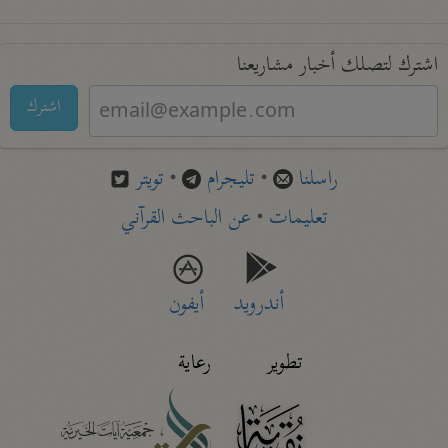
اشترك لتصلك أخبار مشاريعنا
اشترك
راسلنا
•
تليجرام
•
تويتر
تعليمات
•
عن الباحث القرآني
أندرويد
أيفون
تطوير
رعاية