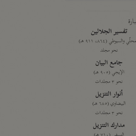
بارة
تفسير الجلالين
حلّي والسيوطي (٨٦٤، ٩١١ هـ)
نحو مجلد
جامع البيان
الإيجي (٩٠٥ هـ)
نحو ٣ مجلدات
أنوار التنزيل
البيضاوي (٦٨٥ هـ)
نحو ٣ مجلدات
مدارك التنزيل
النسفي (٧١٠ هـ)