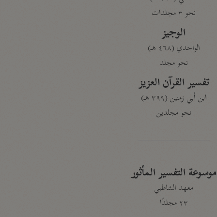
نحو ٣ مجلدات
الوجيز
الواحدي (٤٦٨ هـ)
نحو مجلد
تفسير القرآن العزيز
ابن أبي زمنين (٣٩٩ هـ)
نحو مجلدين
موسوعة التفسير المأثور
معهد الشاطبي
٢٣ مجلدًا