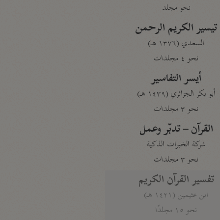
نحو مجلد
تيسير الكريم الرحمن
السعدي (١٣٧٦ هـ)
نحو ٤ مجلدات
أيسر التفاسير
أبو بكر الجزائري (١٤٣٩ هـ)
نحو ٣ مجلدات
القرآن – تدبّر وعمل
شركة الخبرات الذكية
نحو ٣ مجلدات
تفسير القرآن الكريم
ابن عثيمين (١٤٢١ هـ)
نحو ١٥ مجلدًا