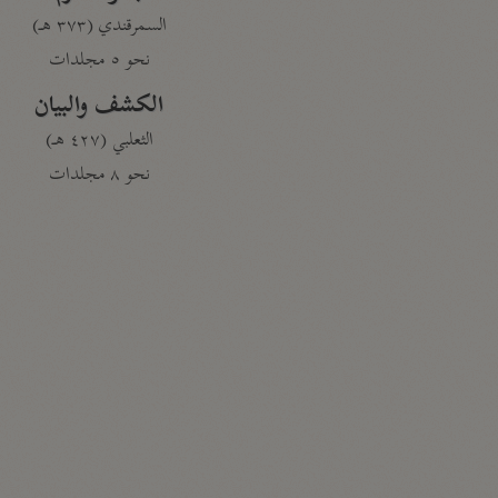
السمرقندي (٣٧٣ هـ)
نحو ٥ مجلدات
الكشف والبيان
الثعلبي (٤٢٧ هـ)
نحو ٨ مجلدات