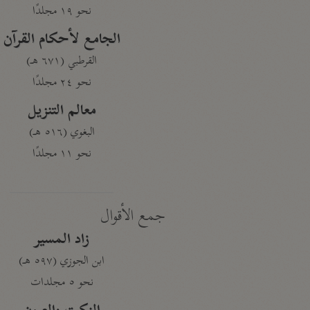
نحو ١٩ مجلدًا
الجامع لأحكام القرآن
القرطبي (٦٧١ هـ)
نحو ٢٤ مجلدًا
معالم التنزيل
البغوي (٥١٦ هـ)
نحو ١١ مجلدًا
جمع الأقوال
زاد المسير
ابن الجوزي (٥٩٧ هـ)
نحو ٥ مجلدات