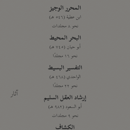
المحرر الوجيز
ابن عطية (٥٤٦ هـ)
نحو ٨ مجلدات
البحر المحيط
أبو حيان (٧٤٥ هـ)
نحو ١٦ مجلدًا
التفسير البسيط
الواحدي (٤٦٨ هـ)
نحو ٢٢ مجلدًا
آثار
إرشاد العقل السليم
أبو السعود (٩٨٢ هـ)
نحو ٩ مجلدات
الكشاف