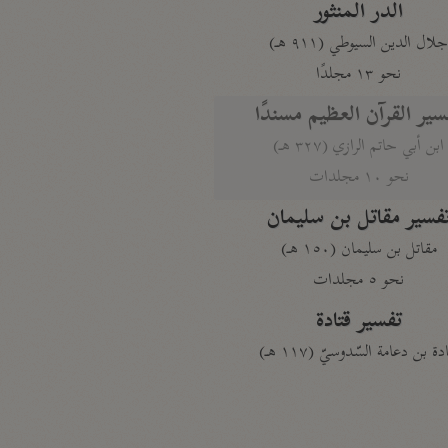
الدر المنثور
لال الدين السيوطي (٩١١ هـ)
نحو ١٣ مجلدًا
سير القرآن العظيم مسندًا
ابن أبي حاتم الرازي (٣٢٧ هـ)
نحو ١٠ مجلدات
فسير مقاتل بن سليمان
مقاتل بن سليمان (١٥٠ هـ)
نحو ٥ مجلدات
تفسير قتادة
دة بن دعامة السّدوسيّ (١١٧ هـ)