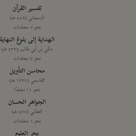
تفسير القرآن
السمعاني (٤٨٩ هـ)
نحو ٥ مجلدات
الهداية إلى بلوغ النهاية
مكي بن أبي طالب (٤٣٧ هـ)
نحو ٧ مجلدات
محاسن التأويل
القاسمي (١٣٣٢ هـ)
نحو ١١ مجلدًا
الجواهر الحسان
الثعالبي (٨٧٥ هـ)
نحو ٦ مجلدات
بحر العلوم