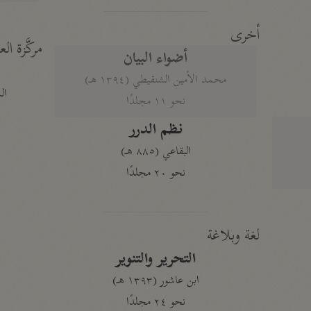
أخرى
مركَّزة الع
أضواء البيان
محمد الأمين الشنقيطي (١٣٩٤ هـ)
الم
نحو ١١ مجلدًا
نظم الدرر
البقاعي (٨٨٥ هـ)
نحو ٢٠ مجلدًا
لغة وبلاغة
التحرير والتنوير
ابن عاشور (١٣٩٣ هـ)
نحو ٢٤ مجلدًا