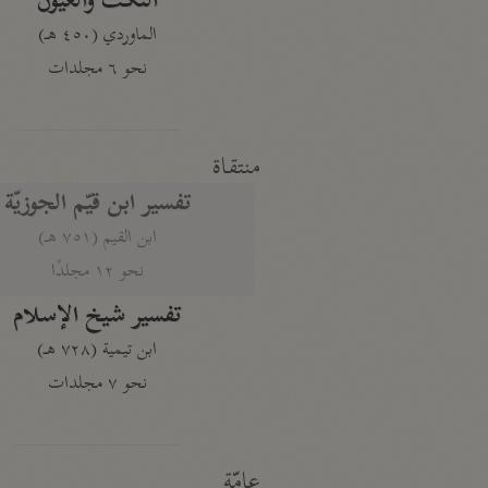
النكت والعيون
الماوردي (٤٥٠ هـ)
نحو ٦ مجلدات
منتقاة
تفسير ابن قيّم الجوزيّة
ابن القيم (٧٥١ هـ)
نحو ١٢ مجلدًا
تفسير شيخ الإسلام
ابن تيمية (٧٢٨ هـ)
نحو ٧ مجلدات
عامّة