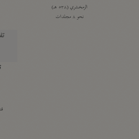
الزمخشري (٥٣٨ هـ)
ج
نحو ٨ مجلدات
تف
ت
قتا