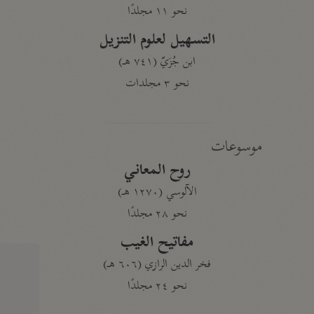
نحو ١١ مجلدًا
التسهيل لعلوم التنزيل
ابن جُزَيّ (٧٤١ هـ)
نحو ٣ مجلدات
موسوعات
روح المعاني
الآلوسي (١٢٧٠ هـ)
نحو ٢٨ مجلدًا
مفاتيح الغيب
فخر الدين الرازي (٦٠٦ هـ)
نحو ٢٤ مجلدًا