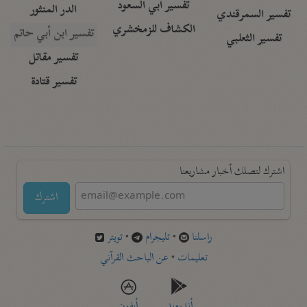
تفسير أبي السعود
الدر المنثور
تفسير السمرقندي
الكشاف للزمخشري
تفسير ابن أبي حاتم
تفسير الثعلبي
تفسير مقاتل
تفسير قتادة
اشترك لتصلك أخبار مشاريعنا
اشترك
راسلنا
•
تليجرام
•
تويتر
تعليمات
•
عن الباحث القرآني
أندرويد
أيفون