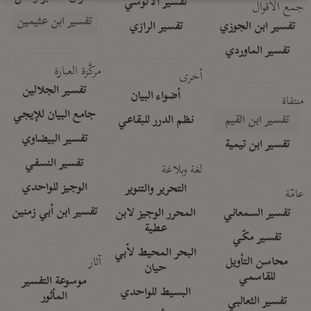
تفسير الآلوسي
جمع الأقوال
تفسير ابن عثيمين
تفسير ابن الجوزي
تفسير الرازي
تفسير الماوردي
مركَّزة العبارة
أخرى
تفسير الجلالين
أضواء البيان
منتقاة
جامع البيان للإيجي
تفسير ابن القيم
نظم الدرر للبقاعي
تفسير البيضاوي
تفسير ابن تيمية
تفسير النسفي
لغة وبلاغة
الوجيز للواحدي
التحرير والتنوير
عامّة
تفسير ابن أبي زمنين
تفسير السمعاني
المحرر الوجيز لابن
عطية
تفسير مكّي
البحر المحيط لأبي
آثار
محاسن التأويل
حيان
للقاسمي
موسوعة التفسير
البسيط للواحدي
المأثور
تفسير الثعالبي