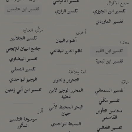
تفسير الآلوسي
جمع الأقوال
تفسير ابن عثيمين
تفسير ابن الجوزي
تفسير الرازي
تفسير الماوردي
مركَّزة العبارة
أخرى
تفسير الجلالين
أضواء البيان
منتقاة
جامع البيان للإيجي
تفسير ابن القيم
نظم الدرر للبقاعي
تفسير البيضاوي
تفسير ابن تيمية
تفسير النسفي
لغة وبلاغة
الوجيز للواحدي
التحرير والتنوير
عامّة
تفسير ابن أبي زمنين
تفسير السمعاني
المحرر الوجيز لابن
عطية
تفسير مكّي
البحر المحيط لأبي
آثار
محاسن التأويل
حيان
للقاسمي
موسوعة التفسير
البسيط للواحدي
المأثور
تفسير الثعالبي