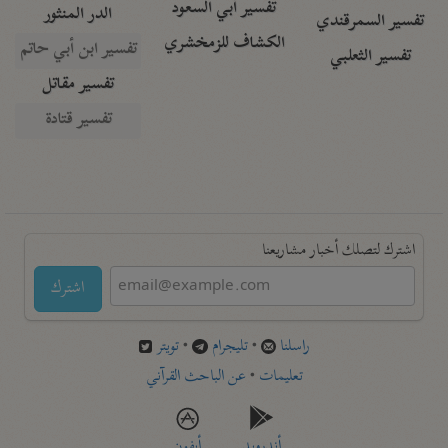
تفسير أبي السعود
الدر المنثور
تفسير السمرقندي
الكشاف للزمخشري
تفسير ابن أبي حاتم
تفسير الثعلبي
تفسير مقاتل
تفسير قتادة
اشترك لتصلك أخبار مشاريعنا
اشترك
راسلنا
•
تليجرام
•
تويتر
تعليمات
•
عن الباحث القرآني
أندرويد
أيفون