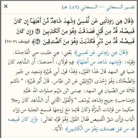
ساهم معنا في نشر القرآن والعلم الشرعي
✕
تفسير السمعاني — السمعاني (٤٨٩ هـ)
الباحث القرآني
﴿قَالَ هِیَ رَ ٰ⁠وَدَتۡنِی عَن نَّفۡسِیۚ وَشَهِدَ شَاهِدࣱ مِّنۡ أَهۡلِهَاۤ إِن كَانَ 
قَمِیصُهُۥ قُدَّ مِن قُبُلࣲ فَصَدَقَتۡ وَهُوَ مِنَ ٱلۡكَـٰذِبِینَ ۝٢٦ وَإِن كَانَ 
بحث
تفسير
علوم
مصاحف
معاجم
قَمِیصُهُۥ قُدَّ مِن دُبُرࣲ فَكَذَبَتۡ وَهُوَ مِنَ ٱلصَّـٰدِقِینَ ۝٢٧﴾ 
[يوسف ٢٦-٢٧]
﴿قَالَ هِيَ راودتني عَن نَفسِي﴾
 يَعْنِي: هِيَ طلبت مني الْفَاحِشَة. 
وَقَوله: 
﴿وَشهد شَاهد من أَهلهَا﴾
 فِيهِ قَولَانِ: أَحدهمَا: أَن الشَّاهِد كَانَ 
Type 2 or more characters for results.
صَبيا فِي المهد قَالَ هَذَا القَوْل، وَهَذَا قَول أبي هُرَيْرَة وَسَعِيد بن جُبَير 
Type 1 or more
أمّهات
عامّة
معاصرة
وَالضَّحَّاك، وَهُوَ إِحْدَى الرِّوَايَتَيْنِ عَن ابْن عَبَّاس. قَالَ أَبُو هُرَيْرَة: " تكلم 
characters for results.
تفسير الطبري
فتح البيان للقنوجي
الميسر
ثَلَاثَة من الصّبيان فِي المهد: عِيسَى ابْن مَرْيَم صلوَات الله عَلَيْهِ 
تفسير ابن كثير
فتح القدير للشوكاني
المختصر في
(وَصَاحب) جريج وَشَاهد يُوسُف " وَالْقَوْل الثَّانِي أَن الشَّاهِد كَانَ رجلا 
التفسير
تفسير القرطبي
تفسير ابن جزي
حكيما من قَرَابَات الْمَرْأَة وَكَانَ قَائِما مَعَ زَوجهَا فَسمع الجلبة من وَرَاء 
تفسير السعدي
الْبَاب وَرَأى شقّ الْقَمِيص فَقَالَ القَوْل وَهُوَ قَوْله تَعَالَى: 
﴿إِن كَانَ قَمِيصه 
تفسير البغوي
أيسر التفاسير
قد من قبل فصدقت وَهُوَ من الْكَاذِبين﴾
 الْآيَة.
موسوعات
القرآن – تدبر وعمل