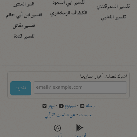
تفسير أبي السعود
الدر المنثور
تفسير السمرقندي
الكشاف للزمخشري
تفسير ابن أبي حاتم
تفسير الثعلبي
تفسير مقاتل
تفسير قتادة
اشترك لتصلك أخبار مشاريعنا
اشترك
راسلنا
•
تليجرام
•
تويتر
تعليمات
•
عن الباحث القرآني
أندرويد
أيفون