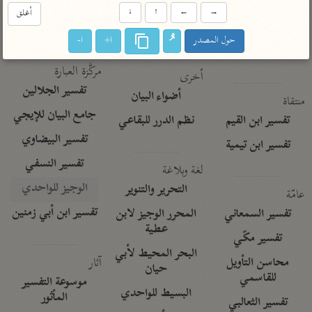
تفسير الآلوسي
جمع الأقوال
→
←
↑
↓
أغلق
تفسير ابن عثيمين
تفسير ابن الجوزي
تفسير الرازي
حول المصدر
ا+
ا-
تفسير الماوردي
مركَّزة العبارة
أخرى
تفسير الجلالين
أضواء البيان
منتقاة
جامع البيان للإيجي
تفسير ابن القيم
نظم الدرر للبقاعي
تفسير البيضاوي
تفسير ابن تيمية
تفسير النسفي
لغة وبلاغة
الوجيز للواحدي
التحرير والتنوير
عامّة
تفسير ابن أبي زمنين
تفسير السمعاني
المحرر الوجيز لابن
عطية
تفسير مكّي
البحر المحيط لأبي
آثار
محاسن التأويل
حيان
للقاسمي
موسوعة التفسير
البسيط للواحدي
المأثور
تفسير الثعالبي