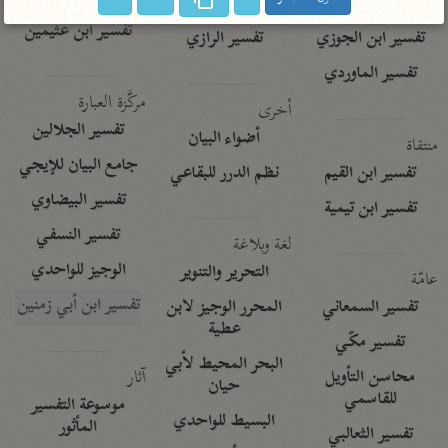
تفسير الآلوسي
جمع الأقوال
تفسير ابن عثيمين
تفسير ابن الجوزي
تفسير الرازي
تفسير الماوردي
مركَّزة العبارة
أخرى
تفسير الجلالين
أضواء البيان
منتقاة
جامع البيان للإيجي
تفسير ابن القيم
نظم الدرر للبقاعي
تفسير البيضاوي
تفسير ابن تيمية
تفسير النسفي
لغة وبلاغة
الوجيز للواحدي
التحرير والتنوير
عامّة
تفسير ابن أبي زمنين
تفسير السمعاني
المحرر الوجيز لابن
عطية
تفسير مكّي
البحر المحيط لأبي
آثار
محاسن التأويل
حيان
للقاسمي
موسوعة التفسير
البسيط للواحدي
المأثور
تفسير الثعالبي