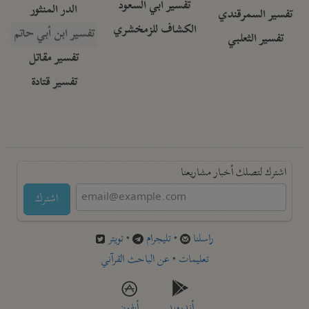
تفسير أبي السعود
الدر المنثور
تفسير السمرقندي
الكشاف للزمخشري
تفسير ابن أبي حاتم
تفسير الثعلبي
تفسير مقاتل
تفسير قتادة
اشترك لتصلك أخبار مشاريعنا
اشترك
راسلنا
•
تليجرام
•
تويتر
تعليمات
•
عن الباحث القرآني
أندرويد
أيفون