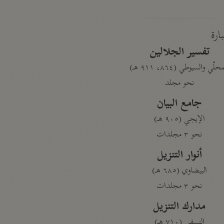
بارة
تفسير الجلالين
حلّي والسيوطي (٨٦٤، ٩١١ هـ)
نحو مجلد
جامع البيان
الإيجي (٩٠٥ هـ)
نحو ٣ مجلدات
أنوار التنزيل
البيضاوي (٦٨٥ هـ)
نحو ٣ مجلدات
مدارك التنزيل
النسفي (٧١٠ هـ)