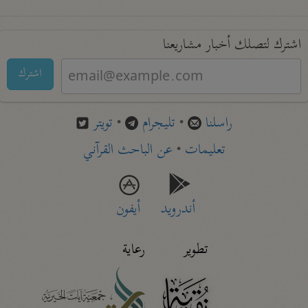
اشترك لتصلك أخبار مشاريعنا
اشترك
راسلنا
•
تليجرام
•
تويتر
تعليمات
•
عن الباحث القرآني
أندرويد
أيفون
تطوير
رعاية