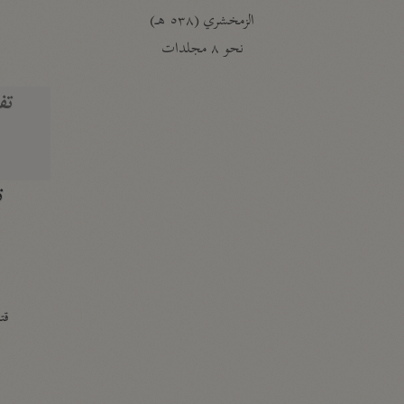
الزمخشري (٥٣٨ هـ)
ج
نحو ٨ مجلدات
تف
ت
قتا