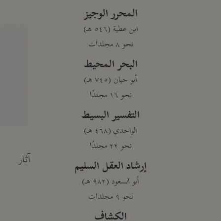
المحرر الوجيز
ابن عطية (٥٤٦ هـ)
نحو ٨ مجلدات
البحر المحيط
أبو حيان (٧٤٥ هـ)
نحو ١٦ مجلدًا
التفسير البسيط
الواحدي (٤٦٨ هـ)
نحو ٢٢ مجلدًا
آثار
إرشاد العقل السليم
أبو السعود (٩٨٢ هـ)
نحو ٩ مجلدات
الكشاف