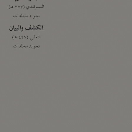
السمرقندي (٣٧٣ هـ)
نحو ٥ مجلدات
الكشف والبيان
الثعلبي (٤٢٧ هـ)
نحو ٨ مجلدات