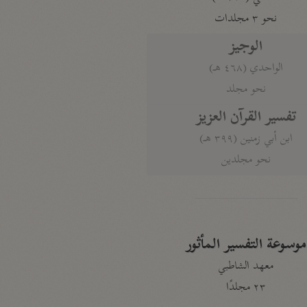
نحو ٣ مجلدات
الوجيز
الواحدي (٤٦٨ هـ)
نحو مجلد
تفسير القرآن العزيز
ابن أبي زمنين (٣٩٩ هـ)
نحو مجلدين
موسوعة التفسير المأثور
معهد الشاطبي
٢٣ مجلدًا