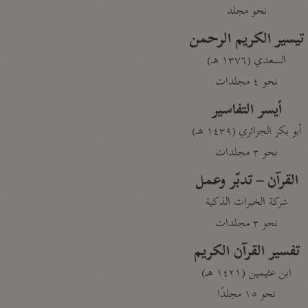
نحو مجلد
تيسير الكريم الرحمن
السعدي (١٣٧٦ هـ)
نحو ٤ مجلدات
أيسر التفاسير
أبو بكر الجزائري (١٤٣٩ هـ)
نحو ٣ مجلدات
القرآن – تدبّر وعمل
شركة الخبرات الذكية
نحو ٣ مجلدات
تفسير القرآن الكريم
ابن عثيمين (١٤٢١ هـ)
نحو ١٥ مجلدًا