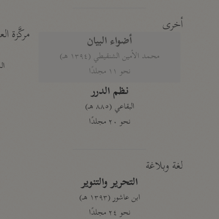
أخرى
مركَّزة الع
أضواء البيان
محمد الأمين الشنقيطي (١٣٩٤ هـ)
الم
نحو ١١ مجلدًا
نظم الدرر
البقاعي (٨٨٥ هـ)
نحو ٢٠ مجلدًا
لغة وبلاغة
التحرير والتنوير
ابن عاشور (١٣٩٣ هـ)
نحو ٢٤ مجلدًا