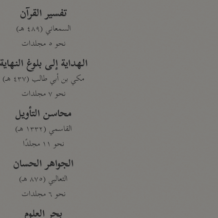
تفسير القرآن
السمعاني (٤٨٩ هـ)
نحو ٥ مجلدات
الهداية إلى بلوغ النهاية
مكي بن أبي طالب (٤٣٧ هـ)
نحو ٧ مجلدات
محاسن التأويل
القاسمي (١٣٣٢ هـ)
نحو ١١ مجلدًا
الجواهر الحسان
الثعالبي (٨٧٥ هـ)
نحو ٦ مجلدات
بحر العلوم