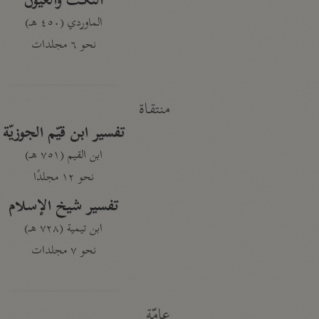
النكت والعيون
الماوردي (٤٥٠ هـ)
نحو ٦ مجلدات
منتقاة
تفسير ابن قيّم الجوزيّة
ابن القيم (٧٥١ هـ)
نحو ١٢ مجلدًا
تفسير شيخ الإسلام
ابن تيمية (٧٢٨ هـ)
نحو ٧ مجلدات
عامّة