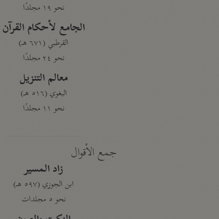
نحو ١٩ مجلدًا
الجامع لأحكام القرآن
القرطبي (٦٧١ هـ)
نحو ٢٤ مجلدًا
معالم التنزيل
البغوي (٥١٦ هـ)
نحو ١١ مجلدًا
جمع الأقوال
زاد المسير
ابن الجوزي (٥٩٧ هـ)
نحو ٥ مجلدات