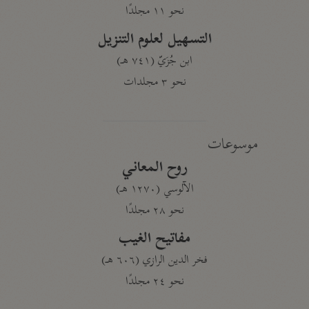
نحو ١١ مجلدًا
التسهيل لعلوم التنزيل
ابن جُزَيّ (٧٤١ هـ)
نحو ٣ مجلدات
موسوعات
روح المعاني
الآلوسي (١٢٧٠ هـ)
نحو ٢٨ مجلدًا
مفاتيح الغيب
فخر الدين الرازي (٦٠٦ هـ)
نحو ٢٤ مجلدًا