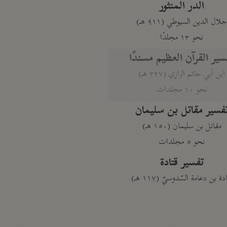
الدر المنثور
لال الدين السيوطي (٩١١ هـ)
نحو ١٣ مجلدًا
سير القرآن العظيم مسندًا
ابن أبي حاتم الرازي (٣٢٧ هـ)
نحو ١٠ مجلدات
فسير مقاتل بن سليمان
مقاتل بن سليمان (١٥٠ هـ)
نحو ٥ مجلدات
تفسير قتادة
دة بن دعامة السّدوسيّ (١١٧ هـ)