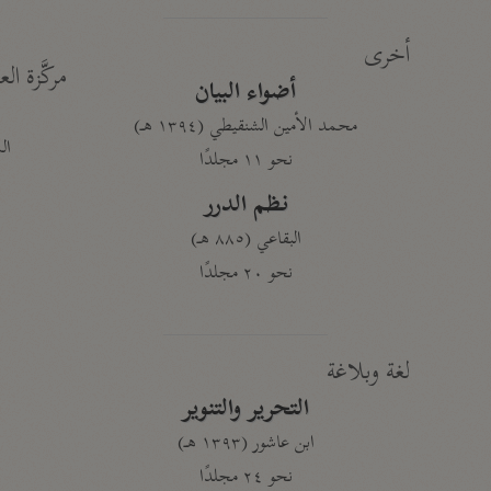
أخرى
مركَّزة الع
أضواء البيان
محمد الأمين الشنقيطي (١٣٩٤ هـ)
الم
نحو ١١ مجلدًا
نظم الدرر
البقاعي (٨٨٥ هـ)
نحو ٢٠ مجلدًا
لغة وبلاغة
التحرير والتنوير
ابن عاشور (١٣٩٣ هـ)
نحو ٢٤ مجلدًا