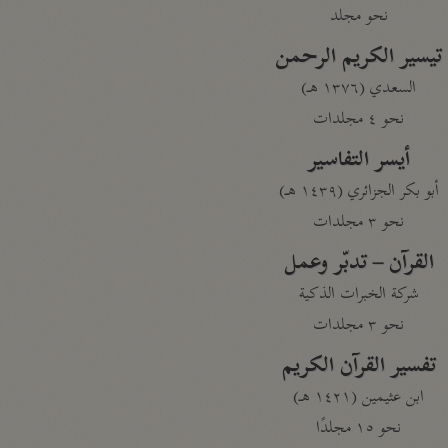
نحو مجلد
تيسير الكريم الرحمن
السعدي (١٣٧٦ هـ)
نحو ٤ مجلدات
أيسر التفاسير
أبو بكر الجزائري (١٤٣٩ هـ)
نحو ٣ مجلدات
القرآن – تدبّر وعمل
شركة الخبرات الذكية
نحو ٣ مجلدات
تفسير القرآن الكريم
ابن عثيمين (١٤٢١ هـ)
نحو ١٥ مجلدًا