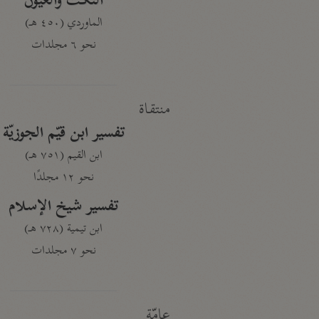
النكت والعيون
الماوردي (٤٥٠ هـ)
نحو ٦ مجلدات
منتقاة
تفسير ابن قيّم الجوزيّة
ابن القيم (٧٥١ هـ)
نحو ١٢ مجلدًا
تفسير شيخ الإسلام
ابن تيمية (٧٢٨ هـ)
نحو ٧ مجلدات
عامّة