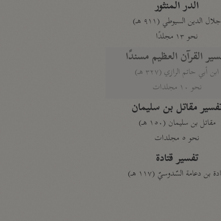
الدر المنثور
لال الدين السيوطي (٩١١ هـ)
نحو ١٣ مجلدًا
سير القرآن العظيم مسندًا
ابن أبي حاتم الرازي (٣٢٧ هـ)
نحو ١٠ مجلدات
فسير مقاتل بن سليمان
مقاتل بن سليمان (١٥٠ هـ)
نحو ٥ مجلدات
تفسير قتادة
دة بن دعامة السّدوسيّ (١١٧ هـ)