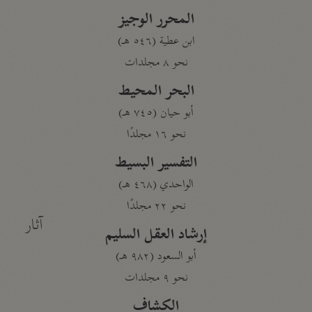
المحرر الوجيز
ابن عطية (٥٤٦ هـ)
نحو ٨ مجلدات
البحر المحيط
أبو حيان (٧٤٥ هـ)
نحو ١٦ مجلدًا
التفسير البسيط
الواحدي (٤٦٨ هـ)
نحو ٢٢ مجلدًا
آثار
إرشاد العقل السليم
أبو السعود (٩٨٢ هـ)
نحو ٩ مجلدات
الكشاف