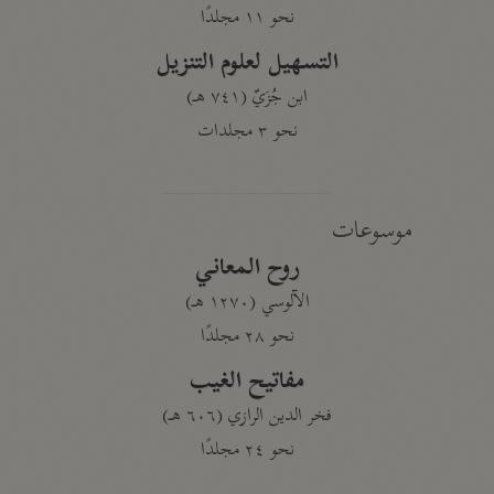
نحو ١١ مجلدًا
التسهيل لعلوم التنزيل
ابن جُزَيّ (٧٤١ هـ)
نحو ٣ مجلدات
موسوعات
روح المعاني
الآلوسي (١٢٧٠ هـ)
نحو ٢٨ مجلدًا
مفاتيح الغيب
فخر الدين الرازي (٦٠٦ هـ)
نحو ٢٤ مجلدًا