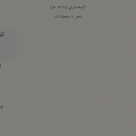
الزمخشري (٥٣٨ هـ)
ج
نحو ٨ مجلدات
تف
ت
قتا