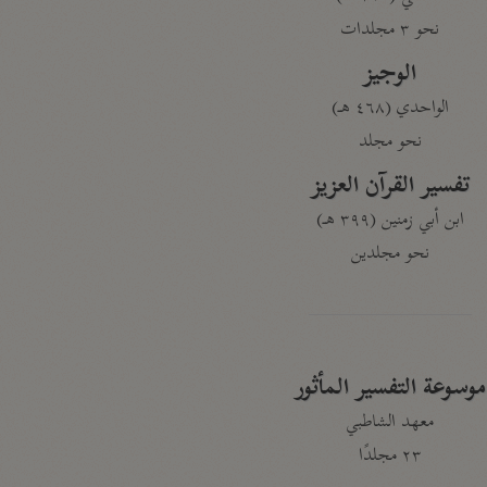
نحو ٣ مجلدات
الوجيز
الواحدي (٤٦٨ هـ)
نحو مجلد
تفسير القرآن العزيز
ابن أبي زمنين (٣٩٩ هـ)
نحو مجلدين
موسوعة التفسير المأثور
معهد الشاطبي
٢٣ مجلدًا