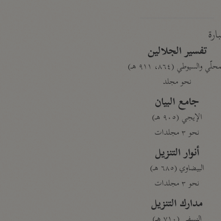
بارة
تفسير الجلالين
حلّي والسيوطي (٨٦٤، ٩١١ هـ)
نحو مجلد
جامع البيان
الإيجي (٩٠٥ هـ)
نحو ٣ مجلدات
أنوار التنزيل
البيضاوي (٦٨٥ هـ)
نحو ٣ مجلدات
مدارك التنزيل
النسفي (٧١٠ هـ)