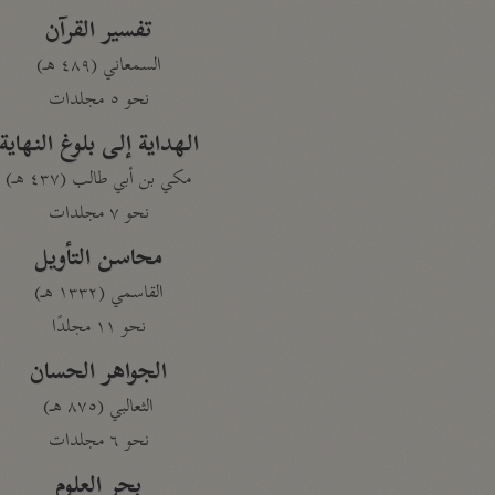
تفسير القرآن
السمعاني (٤٨٩ هـ)
نحو ٥ مجلدات
الهداية إلى بلوغ النهاية
مكي بن أبي طالب (٤٣٧ هـ)
نحو ٧ مجلدات
محاسن التأويل
القاسمي (١٣٣٢ هـ)
نحو ١١ مجلدًا
الجواهر الحسان
الثعالبي (٨٧٥ هـ)
نحو ٦ مجلدات
بحر العلوم