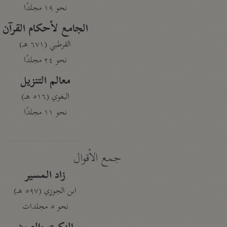
نحو ١٩ مجلدًا
الجامع لأحكام القرآن
القرطبي (٦٧١ هـ)
نحو ٢٤ مجلدًا
معالم التنزيل
البغوي (٥١٦ هـ)
نحو ١١ مجلدًا
جمع الأقوال
زاد المسير
ابن الجوزي (٥٩٧ هـ)
نحو ٥ مجلدات