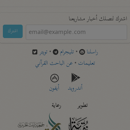
اشترك لتصلك أخبار مشاريعنا
اشترك
راسلنا
•
تليجرام
•
تويتر
تعليمات
•
عن الباحث القرآني
أندرويد
أيفون
تطوير
رعاية