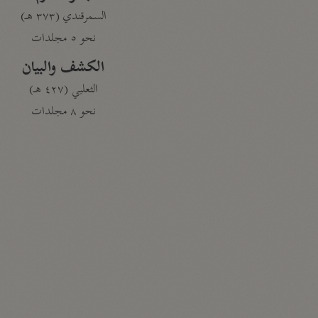
السمرقندي (٣٧٣ هـ)
نحو ٥ مجلدات
الكشف والبيان
الثعلبي (٤٢٧ هـ)
نحو ٨ مجلدات