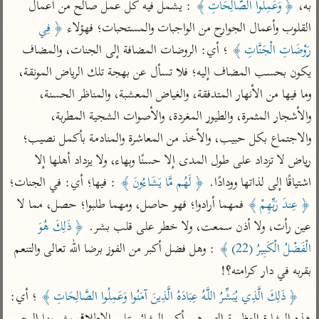
به، 
﴿ وَعَمِلُوا الصَّالِحَاتِ ﴾
 : يشمل فيه كل عمل صالح من أعمال 
تفسير أبي السعود
الدر المنثور
تفسير السمرقندي
القلوب وأعمال الجوارح من الواجبات والمستحبات؛ فهؤلاء 
﴿ فِي 
الكشاف للزمخشري
تفسير ابن أبي حاتم
تفسير الثعلبي
رَوْضَاتِ الْجَنَّاتِ ﴾
 ؛ أي: الروضات المضافة إلى الجنات، والمضاف 
تفسير مقاتل
يكون بحسب المضاف إليه؛ فلا تسأل عن بهجة تلك الرياض المونقة، 
تفسير قتادة
وما فيها من الأنهار المتدفقة، والغياض المعشبة، والمناظر الحسنة، 
والأشجار المثمرة، والطيور المغردة، والأصوات الشجية المطربة، 
والاجتماع بكل حبيب، والأخذ من المعاشرة والمنادمة بأكمل نصيب؛ 
رياض لا تزداد على طول المدى إلا حسنًا وبهاء، ولا يزداد أهلها إلا 
اشترك لتصلك أخبار مشاريعنا
اشتياقًا إلى لذاتها وودادًا. 
﴿ لَهُم مَّا يَشَاءُونَ ﴾
 : فيها؛ أي: في الجنات؛ 
﴿ عِندَ رَبِّهِمْ ﴾
 فمهما أرادوا؛ فهو حاصل، ومهما طلبوا؛ حصل، مما لا 
اشترك
عين رأت، ولا أذن سمعت، ولا خطر على قلب بشر. 
﴿ ذَلِكَ هُوَ 
راسلنا
•
تليجرام
•
تويتر
الْفَضْلُ الْكَبِيرُ (22) ﴾
 : وهل فضل أكبر من الفوز برضا الله تعالى والتنعم 
تعليمات
•
عن الباحث القرآني
بقربه في دار كرامته؟!
﴿ ذَلِكَ الَّذِي يُبَشِّرُ اللَّهُ عِبَادَهُ الَّذِينَ آمَنُوا وَعَمِلُوا الصَّالِحَاتِ ﴾
 ؛ أي: 
أندرويد
أيفون