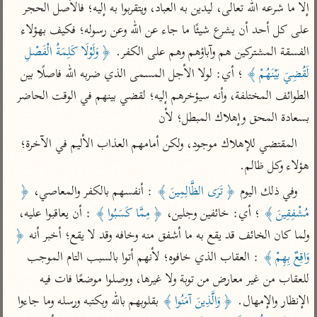
تفسير الآلوسي
جمع الأقوال
إلا ما شرعه الله تعالى، ليدين به العباد، ويتقربوا به إليه؛ فالأصل الحجر 
تفسير ابن عثيمين
تفسير ابن الجوزي
تفسير الرازي
على كل أحد أن يشرع شيئًا ما جاء عن الله وعن رسوله؛ فكيف بهؤلاء 
الفسقة المشتركين هم وآباؤهم وهم على الكفر. 
﴿ وَلَوْلَا كَلِمَةُ الْفَصْلِ 
تفسير الماوردي
مركَّزة العبارة
لَقُضِيَ بَيْنَهُمْ ﴾
 ؛ أي: لولا الأجل المسمى الذي ضربه الله فاصلًا بين 
أخرى
تفسير الجلالين
الطوائف المختلفة، وأنه سيؤخرهم إليه؛ لقضي بينهم في الوقت الحاضر 
أضواء البيان
منتقاة
جامع البيان للإيجي
بسعادة المحق وإهلاك المبطل؛ لأن
تفسير ابن القيم
نظم الدرر للبقاعي
تفسير البيضاوي
المقتضي للإهلاك موجود، ولكن أمامهم العذاب الأليم في الآخرة؛ 
تفسير ابن تيمية
هؤلاء وكل ظالم.
تفسير النسفي
لغة وبلاغة
وفي ذلك اليوم 
﴿ تَرَى الظَّالِمِينَ ﴾
 : أنفسهم بالكفر والمعاصي، 
﴿ 
الوجيز للواحدي
التحرير والتنوير
عامّة
مُشْفِقِينَ ﴾
 ؛ أي: خائفين وجلين، 
﴿ مِمَّا كَسَبُوا ﴾
 : أن يعاقبوا عليه، 
تفسير ابن أبي زمنين
تفسير السمعاني
المحرر الوجيز لابن
عطية
ولما كان الخائف قد يقع به ما أشفق منه وخافه وقد لا يقع؛ أخبر أنه 
﴿ 
تفسير مكّي
وَاقِعٌ بِهِمْ ﴾
 : العقاب الذي خافوه؛ لأنهم أتوا بالسبب التام الموجب 
البحر المحيط لأبي
آثار
محاسن التأويل
حيان
للعقاب من غير معارض من توبة ولا غيرها، ووصلوا موضعًا فات فيه 
للقاسمي
موسوعة التفسير
البسيط للواحدي
الإنظار والإمهال. 
﴿ وَالَّذِينَ آمَنُوا ﴾
 بقلوبهم بالله وبكتبه ورسله وما جاءوا 
المأثور
تفسير الثعالبي