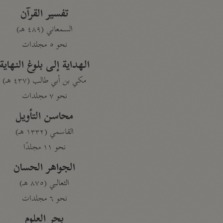
تفسير القرآن
السمعاني (٤٨٩ هـ)
نحو ٥ مجلدات
الهداية إلى بلوغ النهاية
مكي بن أبي طالب (٤٣٧ هـ)
نحو ٧ مجلدات
محاسن التأويل
القاسمي (١٣٣٢ هـ)
نحو ١١ مجلدًا
الجواهر الحسان
الثعالبي (٨٧٥ هـ)
نحو ٦ مجلدات
بحر العلوم