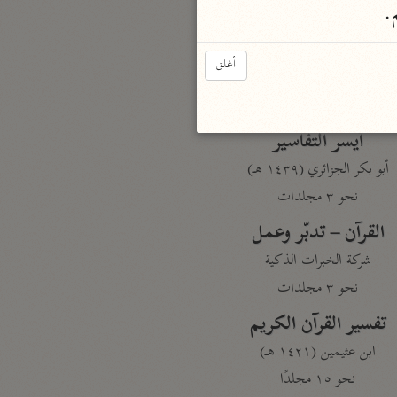
م.
نحو مجلد
تيسير الكريم الرحمن
أغلق
السعدي (١٣٧٦ هـ)
نحو ٤ مجلدات
أيسر التفاسير
أبو بكر الجزائري (١٤٣٩ هـ)
نحو ٣ مجلدات
القرآن – تدبّر وعمل
شركة الخبرات الذكية
نحو ٣ مجلدات
تفسير القرآن الكريم
ابن عثيمين (١٤٢١ هـ)
نحو ١٥ مجلدًا