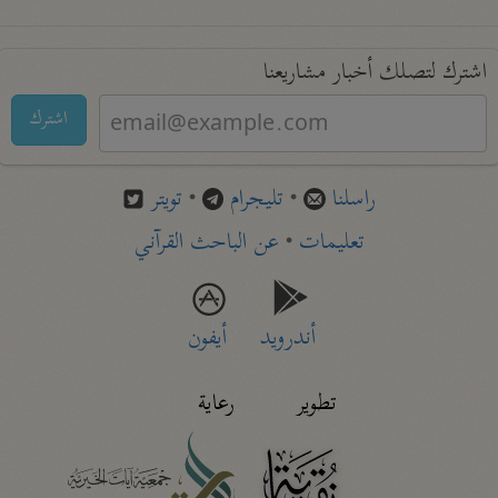
اشترك لتصلك أخبار مشاريعنا
اشترك
راسلنا
•
تليجرام
•
تويتر
تعليمات
•
عن الباحث القرآني
أندرويد
أيفون
تطوير
رعاية