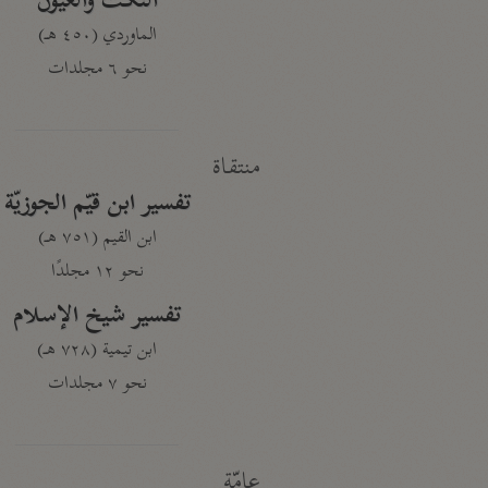
النكت والعيون
الماوردي (٤٥٠ هـ)
نحو ٦ مجلدات
منتقاة
تفسير ابن قيّم الجوزيّة
ابن القيم (٧٥١ هـ)
نحو ١٢ مجلدًا
تفسير شيخ الإسلام
ابن تيمية (٧٢٨ هـ)
نحو ٧ مجلدات
عامّة