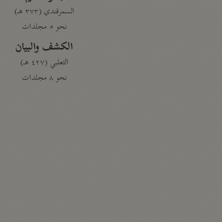
السمرقندي (٣٧٣ هـ)
نحو ٥ مجلدات
الكشف والبيان
الثعلبي (٤٢٧ هـ)
نحو ٨ مجلدات