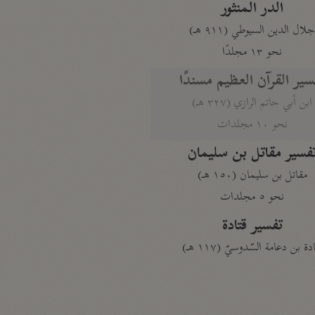
الدر المنثور
لال الدين السيوطي (٩١١ هـ)
نحو ١٣ مجلدًا
سير القرآن العظيم مسندًا
ابن أبي حاتم الرازي (٣٢٧ هـ)
نحو ١٠ مجلدات
فسير مقاتل بن سليمان
مقاتل بن سليمان (١٥٠ هـ)
نحو ٥ مجلدات
تفسير قتادة
دة بن دعامة السّدوسيّ (١١٧ هـ)