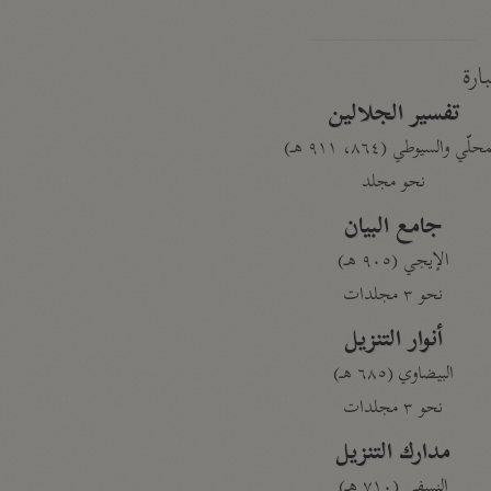
بارة
تفسير الجلالين
حلّي والسيوطي (٨٦٤، ٩١١ هـ)
نحو مجلد
جامع البيان
الإيجي (٩٠٥ هـ)
نحو ٣ مجلدات
أنوار التنزيل
البيضاوي (٦٨٥ هـ)
نحو ٣ مجلدات
مدارك التنزيل
النسفي (٧١٠ هـ)