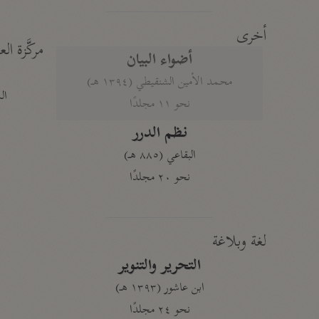
أخرى
مركَّزة الع
أضواء البيان
محمد الأمين الشنقيطي (١٣٩٤ هـ)
الم
نحو ١١ مجلدًا
نظم الدرر
البقاعي (٨٨٥ هـ)
نحو ٢٠ مجلدًا
لغة وبلاغة
التحرير والتنوير
ابن عاشور (١٣٩٣ هـ)
نحو ٢٤ مجلدًا