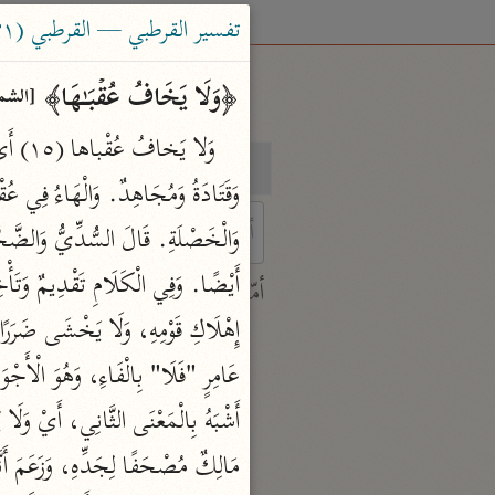
تفسير القرطبي — القرطبي (٦٧١ هـ)
﴿وَلَا یَخَافُ عُقۡبَـٰهَا﴾ 
[الشمس
بحث
تفسير
 characters for results.
أمّهات
جامع البيان
ابن جرير الطبري (٣١٠ هـ)
نحو ٢٨ مجلدًا
تفسير القرآن العظيم
ابن كثير (٧٧٤ هـ)