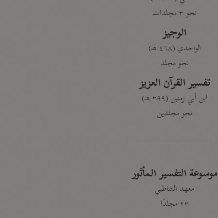
نحو ٣ مجلدات
الوجيز
الواحدي (٤٦٨ هـ)
نحو مجلد
تفسير القرآن العزيز
ابن أبي زمنين (٣٩٩ هـ)
نحو مجلدين
موسوعة التفسير المأثور
معهد الشاطبي
٢٣ مجلدًا