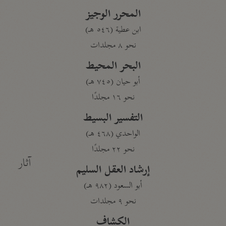
المحرر الوجيز
ابن عطية (٥٤٦ هـ)
نحو ٨ مجلدات
البحر المحيط
أبو حيان (٧٤٥ هـ)
نحو ١٦ مجلدًا
التفسير البسيط
الواحدي (٤٦٨ هـ)
نحو ٢٢ مجلدًا
آثار
إرشاد العقل السليم
أبو السعود (٩٨٢ هـ)
نحو ٩ مجلدات
الكشاف