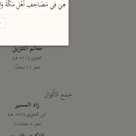
هِيَ فِي مَصَاحِفِ أَهْلِ مَكَّةَ وَالْعِر
نحو ١٩ مجلدًا
الجامع لأحكام القرآن
→
القرطبي (٦٧١ هـ)
نحو ٢٤ مجلدًا
معالم التنزيل
البغوي (٥١٦ هـ)
نحو ١١ مجلدًا
جمع الأقوال
زاد المسير
ابن الجوزي (٥٩٧ هـ)
نحو ٥ مجلدات