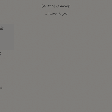
الزمخشري (٥٣٨ هـ)
ج
نحو ٨ مجلدات
تف
ت
قتا