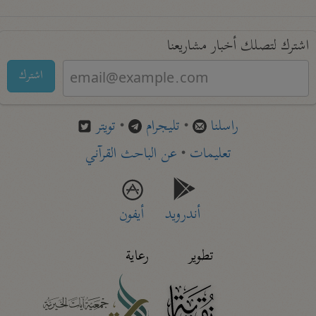
اشترك لتصلك أخبار مشاريعنا
اشترك
راسلنا
•
تليجرام
•
تويتر
تعليمات
•
عن الباحث القرآني
أندرويد
أيفون
تطوير
رعاية