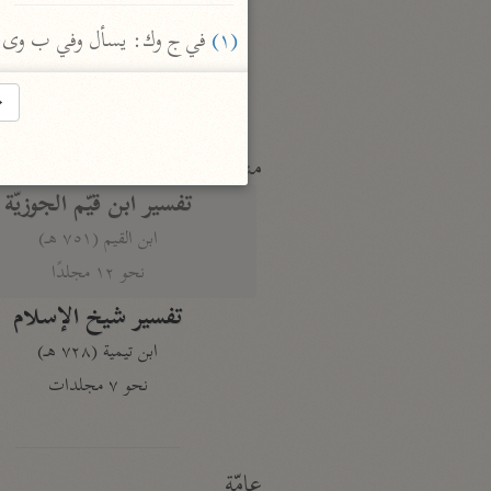
النكت والعيون
الماوردي (٤٥٠ هـ)
(١)
 في ج وك: يسأل وفي ب وى: 
نحو ٦ مجلدات
→
منتقاة
تفسير ابن قيّم الجوزيّة
ابن القيم (٧٥١ هـ)
نحو ١٢ مجلدًا
تفسير شيخ الإسلام
ابن تيمية (٧٢٨ هـ)
نحو ٧ مجلدات
عامّة