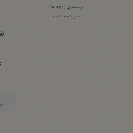
الزمخشري (٥٣٨ هـ)
ج
نحو ٨ مجلدات
تف
ت
قتا