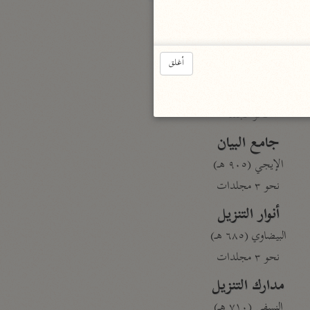
بارة
أغلق
تفسير الجلالين
حلّي والسيوطي (٨٦٤، ٩١١ هـ)
نحو مجلد
جامع البيان
الإيجي (٩٠٥ هـ)
نحو ٣ مجلدات
أنوار التنزيل
البيضاوي (٦٨٥ هـ)
نحو ٣ مجلدات
مدارك التنزيل
النسفي (٧١٠ هـ)