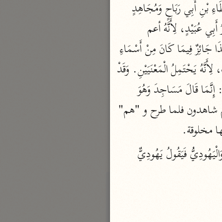
"مَسْجِدَ اللَّهِ" عَلَى التَّوْحِيدِ أَيِ الْمَسْجِدُ الْحَرَامُ. وَهِيَ قِرَاءَةُ ابْنِ عَبَّاسٍ وَسَعِيدِ بْنِ جُبَيْرٍ وَعَطَاءِ بْنِ أَبِي رَبَاحٍ وَمُجَاهِدٍ 
نحو مجلد
تيسير الكريم الرحمن
وَابْنِ كَثِيرٍ وَأَبِي عَمْرٍو وَابْنِ مُحَيْصِنٍ وَيَعْقُوبَ. وَالْبَاقُونَ "مَسَاجِدَ" عَلَى التَّعْمِيمِ. وَهُوَ اخْتِيَارُ أَبِي عُبَيْدٍ، لِأَنَّهُ أعم 
السعدي (١٣٧٦ هـ)
وَالْخَاصُّ يَدْخُلُ تَحْتَ الْعَامِّ. وَقَدْ يَحْتَمِلُ أَنْ يُرَادَ بِقِرَاءَةِ الْجَمْعِ الْمَسْجِدُ الْحَرَامُ خَاصَّةً. وَهَذَا جَائِزٌ فِيمَا كَانَ مِنْ أَسْمَاءِ 
نحو ٤ مجلدات
الْجِنْسِ، كَمَا يُقَالُ: فُلَانٌ يَرْكَبُ الْخَيْلَ وَإِنْ لَمْ يَرْكَبْ إِلَّا فَرَسًا. وَالْقِرَاءَةُ "مَسَاجِدَ" أَصْوَبُ، لِأَنَّهُ يَحْتَمِلُ الْمَعْنَيَيْنِ. وَقَدْ 
أيسر التفاسير
أَجْمَعُوا عَلَى قِرَاءَةِ قَوْلِهِ: "إِنَّما يَعْمُرُ مَساجِدَ اللَّهِ" عَلَى الْجَمْعِ، قَالَهُ النَّحَّاسُ. وَقَالَ الْحَسَنُ: إِنَّمَا قَالَ مَسَاجِدَ وَهُوَ 
أبو بكر الجزائري (١٤٣٩ هـ)
الْمَسْجِدُ الحرام، لأنه قبلة المساجد كلها وإمامها. قوله تعالى: (شاهِدِينَ). قيل: أراد وهم شاهدون فلما طرح و "هم" 
نحو ٣ مجلدات
نها مخلوقة.
القرآن – تدبّر وعمل
شركة الخبرات الذكية
 لَهُ مَا دِينُكَ؟ فَيَقُولُ نَصْرَانِيٌّ، وَالْيَهُودِيُّ فَيَقُولُ يَهُودِيٌّ 
نحو ٣ مجلدات
تفسير القرآن الكريم
ابن عثيمين (١٤٢١ هـ)
نحو ١٥ مجلدًا