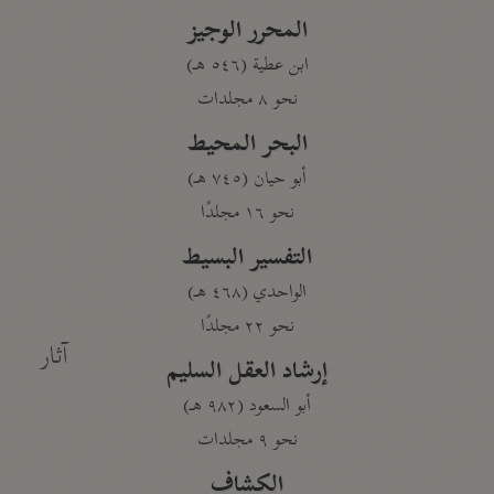
المحرر الوجيز
ابن عطية (٥٤٦ هـ)
نحو ٨ مجلدات
البحر المحيط
أبو حيان (٧٤٥ هـ)
نحو ١٦ مجلدًا
التفسير البسيط
الواحدي (٤٦٨ هـ)
نحو ٢٢ مجلدًا
آثار
إرشاد العقل السليم
أبو السعود (٩٨٢ هـ)
نحو ٩ مجلدات
الكشاف