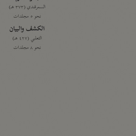
السمرقندي (٣٧٣ هـ)
نحو ٥ مجلدات
الكشف والبيان
الثعلبي (٤٢٧ هـ)
نحو ٨ مجلدات