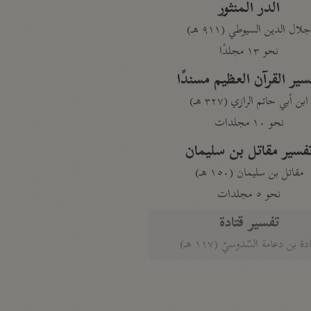
الدر المنثور
لال الدين السيوطي (٩١١ هـ)
نحو ١٣ مجلدًا
سير القرآن العظيم مسندًا
ابن أبي حاتم الرازي (٣٢٧ هـ)
نحو ١٠ مجلدات
فسير مقاتل بن سليمان
مقاتل بن سليمان (١٥٠ هـ)
نحو ٥ مجلدات
تفسير قتادة
دة بن دعامة السّدوسيّ (١١٧ هـ)