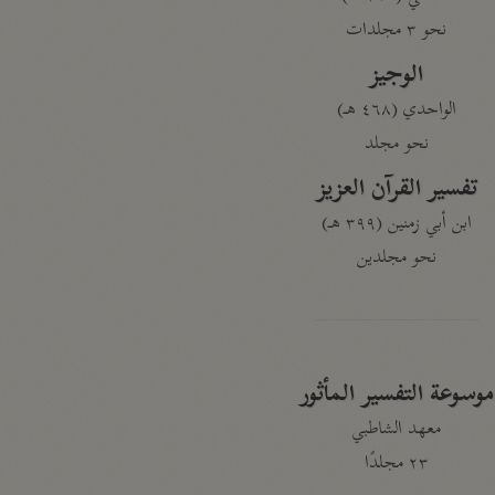
نحو ٣ مجلدات
الوجيز
الواحدي (٤٦٨ هـ)
نحو مجلد
تفسير القرآن العزيز
ابن أبي زمنين (٣٩٩ هـ)
نحو مجلدين
موسوعة التفسير المأثور
معهد الشاطبي
٢٣ مجلدًا