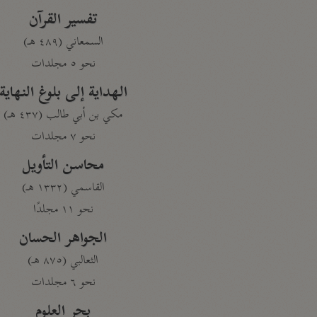
تفسير القرآن
السمعاني (٤٨٩ هـ)
نحو ٥ مجلدات
الهداية إلى بلوغ النهاية
مكي بن أبي طالب (٤٣٧ هـ)
نحو ٧ مجلدات
محاسن التأويل
القاسمي (١٣٣٢ هـ)
نحو ١١ مجلدًا
الجواهر الحسان
الثعالبي (٨٧٥ هـ)
نحو ٦ مجلدات
بحر العلوم