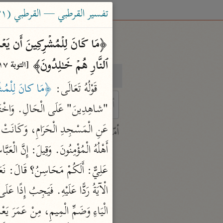
تفسير القرطبي — القرطبي (٦٧١ هـ)
ٱلنَّارِ هُمۡ خَـٰلِدُونَ﴾ 
[التوبة ١٧]
بحث
تفسير
قَوْلُهُ تَعَالَى: 
﴿مَا كانَ لِلْمُشْر
 characters for results.
أمّهات
جامع البيان
ابن جرير الطبري (٣١٠ هـ)
نحو ٢٨ مجلدًا
تفسير القرآن العظيم
ابن كثير (٧٧٤ هـ)