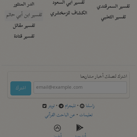
تفسير أبي السعود
الدر المنثور
تفسير السمرقندي
الكشاف للزمخشري
تفسير ابن أبي حاتم
تفسير الثعلبي
تفسير مقاتل
تفسير قتادة
اشترك لتصلك أخبار مشاريعنا
اشترك
راسلنا
•
تليجرام
•
تويتر
تعليمات
•
عن الباحث القرآني
أندرويد
أيفون