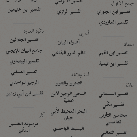
تفسير الآلوسي
جمع الأقوال
تفسير ابن عثيمين
تفسير ابن الجوزي
تفسير الرازي
تفسير الماوردي
مركَّزة العبارة
أخرى
تفسير الجلالين
أضواء البيان
منتقاة
جامع البيان للإيجي
تفسير ابن القيم
نظم الدرر للبقاعي
تفسير البيضاوي
تفسير ابن تيمية
تفسير النسفي
لغة وبلاغة
الوجيز للواحدي
التحرير والتنوير
عامّة
تفسير ابن أبي زمنين
تفسير السمعاني
المحرر الوجيز لابن
عطية
تفسير مكّي
البحر المحيط لأبي
آثار
محاسن التأويل
حيان
للقاسمي
موسوعة التفسير
البسيط للواحدي
المأثور
تفسير الثعالبي