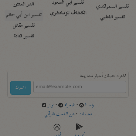
تفسير أبي السعود
الدر المنثور
تفسير السمرقندي
الكشاف للزمخشري
تفسير ابن أبي حاتم
تفسير الثعلبي
تفسير مقاتل
تفسير قتادة
اشترك لتصلك أخبار مشاريعنا
اشترك
راسلنا
•
تليجرام
•
تويتر
تعليمات
•
عن الباحث القرآني
أندرويد
أيفون