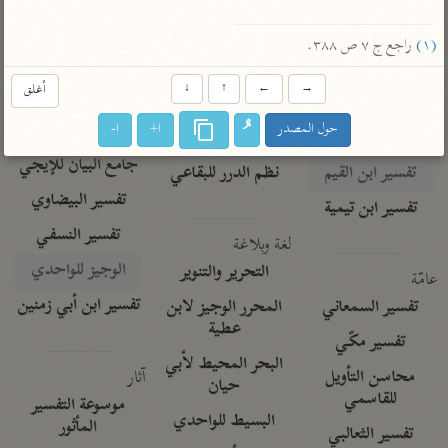
تفسير الآلوسي
جمع الأقوال
تفسير ابن عثيمين
تفسير ابن الجوزي
تفسير الرازي
(١)
 راجع ج ٧ ص ٣٨٨.
تفسير الماوردي
→
←
↑
↓
أغلق
مركَّزة العبارة
أخرى
تفسير الجلالين
حول المصدر
ا+
ا-
أضواء البيان
منتقاة
جامع البيان للإيجي
تفسير ابن القيم
نظم الدرر للبقاعي
تفسير البيضاوي
تفسير ابن تيمية
تفسير النسفي
لغة وبلاغة
الوجيز للواحدي
التحرير والتنوير
عامّة
تفسير ابن أبي زمنين
تفسير السمعاني
المحرر الوجيز لابن
عطية
تفسير مكّي
البحر المحيط لأبي
آثار
محاسن التأويل
حيان
للقاسمي
موسوعة التفسير
البسيط للواحدي
المأثور
تفسير الثعالبي