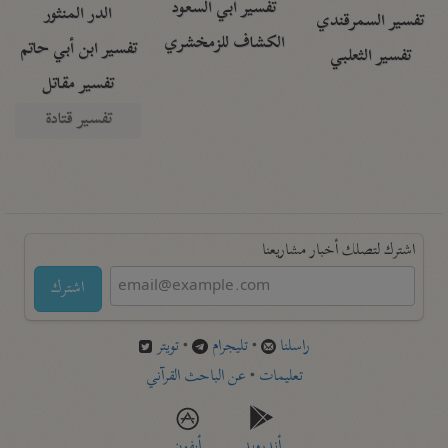
تفسير أبي السعود
الدر المنثور
تفسير السمرقندي
الكشاف للزمخشري
تفسير ابن أبي حاتم
تفسير الثعلبي
تفسير مقاتل
تفسير قتادة
اشترك لتصلك أخبار مشاريعنا
اشترك
راسلنا
•
تليجرام
•
تويتر
تعليمات
•
عن الباحث القرآني
أندرويد
أيفون