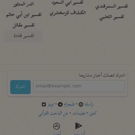
تفسير أبي السعود
الدر المنثور
تفسير السمرقندي
الكشاف للزمخشري
تفسير ابن أبي حاتم
تفسير الثعلبي
تفسير مقاتل
تفسير قتادة
اشترك لتصلك أخبار مشاريعنا
اشترك
راسلنا
•
تليجرام
•
تويتر
كنوز
•
تعليمات
•
عن الباحث القرآني
أندرويد
أيفون