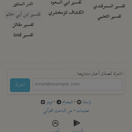
تفسير أبي السعود
الدر المنثور
تفسير السمرقندي
الكشاف للزمخشري
تفسير ابن أبي حاتم
تفسير الثعلبي
تفسير مقاتل
تفسير قتادة
اشترك لتصلك أخبار مشاريعنا
اشترك
راسلنا
•
تليجرام
•
تويتر
تعليمات
•
عن الباحث القرآني
أندرويد
أيفون