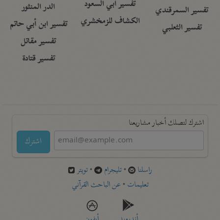
تفسير أبي السعود
الدر المنثور
تفسير السمرقندي
الكشاف للزمخشري
تفسير ابن أبي حاتم
تفسير الثعلبي
تفسير مقاتل
تفسير قتادة
اشترك لتصلك أخبار مشاريعنا
اشترك
راسلنا
•
تليجرام
•
تويتر
تعليمات
•
عن الباحث القرآني
أندرويد
أيفون