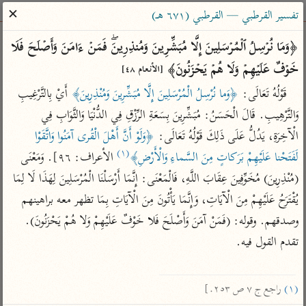
ساهم معنا في نشر القرآن والعلم الشرعي
✕
تفسير القرطبي — القرطبي (٦٧١ هـ)
الباحث القرآني
﴿وَمَا نُرۡسِلُ ٱلۡمُرۡسَلِینَ إِلَّا مُبَشِّرِینَ وَمُنذِرِینَۖ فَمَنۡ ءَامَنَ وَأَصۡلَحَ فَلَا 
خَوۡفٌ عَلَیۡهِمۡ وَلَا هُمۡ یَحۡزَنُونَ﴾ 
[الأنعام ٤٨]
بحث
تفسير
علوم
مصاحف
معاجم
قَوْلُهُ تَعَالَى: 
﴿وَما نُرْسِلُ الْمُرْسَلِينَ إِلَّا مُبَشِّرِينَ وَمُنْذِرِينَ﴾
 أَيْ بِالتَّرْغِيبِ 
وَالتَّرْهِيبِ. قَالَ الْحَسَنُ: مُبَشِّرِينَ بِسَعَةِ الرِّزْقِ فِي الدُّنْيَا وَالثَّوَابِ فِي 
الْآخِرَةِ، يَدُلُّ عَلَى ذَلِكَ قَوْلُهُ تَعَالَى: 
﴿وَلَوْ أَنَّ أَهْلَ الْقُرى آمَنُوا وَاتَّقَوْا 
Type 2 or more characters for results.
(١)
لَفَتَحْنا عَلَيْهِمْ بَرَكاتٍ مِنَ السَّماءِ وَالْأَرْضِ﴾
 الأعراف: ٩٦]. وَمَعْنَى 
Type 1 or more
أمّهات
عامّة
معاصرة
(مُنْذِرِينَ) مُخَوِّفِينَ عِقَابَ اللَّهِ، فَالْمَعْنَى: إِنَّمَا أَرْسَلْنَا الْمُرْسَلِينَ لِهَذَا لَا لِمَا 
characters for results.
تفسير الطبري
فتح البيان للقنوجي
الميسر
يُقْتَرَحُ عَلَيْهِمْ مِنَ الْآيَاتِ، وَإِنَّمَا يَأْتُونَ مِنَ الْآيَاتِ بِمَا تظهر معه براهينهم 
تفسير ابن كثير
فتح القدير للشوكاني
المختصر في
وصدقهم. وقوله: (فَمَنْ آمَنَ وَأَصْلَحَ فَلا خَوْفٌ عَلَيْهِمْ وَلا هُمْ يَحْزَنُونَ). 
التفسير
تفسير القرطبي
تفسير ابن جزي
تقدم القول فيه.

تفسير السعدي
تفسير البغوي
أيسر التفاسير
موسوعات
(١)
 راجع ج ٧ ص ٢٥٣.]
القرآن – تدبر وعمل