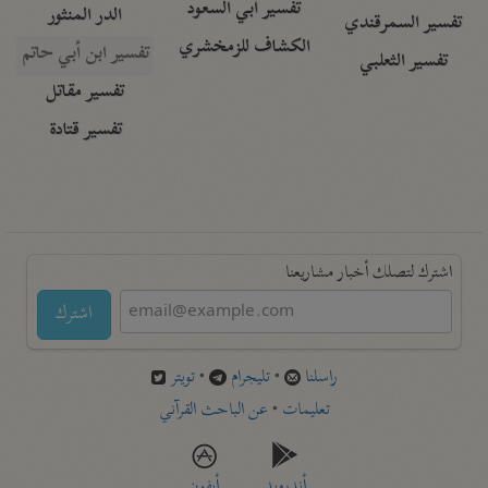
تفسير أبي السعود
الدر المنثور
تفسير السمرقندي
الكشاف للزمخشري
تفسير ابن أبي حاتم
تفسير الثعلبي
تفسير مقاتل
تفسير قتادة
اشترك لتصلك أخبار مشاريعنا
اشترك
راسلنا
•
تليجرام
•
تويتر
تعليمات
•
عن الباحث القرآني
أندرويد
أيفون