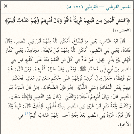
ساهم معنا في نشر القرآن والعلم الشرعي
✕
تفسير القرطبي — القرطبي (٦٧١ هـ)
الباحث القرآني
﴿كَمَثَلِ ٱلَّذِینَ مِن قَبۡلِهِمۡ قَرِیبࣰاۖ ذَاقُوا۟ وَبَالَ أَمۡرِهِمۡ وَلَهُمۡ عَذَابٌ أَلِیمࣱ﴾ 
[الحشر ١٥]
بحث
تفسير
علوم
مصاحف
معاجم
قَالَ ابْنُ عَبَّاسٍ: يَعْنِي بِهِ قَيْنُقَاعَ، أَمْكَنَ اللَّهُ مِنْهُمْ قَبْلَ بَنِي النَّضِيرِ. وَقَالَ 
قَتَادَةُ: يَعْنِي بَنِي النَّضِيرِ، أَمْكَنَ اللَّهُ مِنْهُمْ قَبْلَ قُرَيْظَةَ. مُجَاهِدٌ: يَعْنِي كُفَّارَ 
قُرَيْشٍ يَوْمَ بَدْرٍ. وَقِيلَ: هُوَ عَامٌّ فِي كُلِّ مَنِ انْتَقَمَ مِنْهُ عَلَى كُفْرِهِ قبل بني 
Type 2 or more characters for results.
الضير مِنْ نُوحٍ إِلَى مُحَمَّدٍ ﷺ. وَمَعْنَى وَبالَ جَزَاءُ كُفْرِهِمْ. وَمَنْ قَالَ: هُمْ 
Type 1 or more
أمّهات
عامّة
معاصرة
بَنُو قُرَيْظَةَ، جَعَلَ وَبالَ أَمْرِهِمْ نُزُولَهُمْ عَلَى حُكْمِ سَعْدِ بْنِ مُعَاذٍ، فَحَكَمَ 
characters for results.
تفسير الطبري
فتح البيان للقنوجي
الميسر
فِيهِمْ بِقَتْلِ الْمُقَاتِلَةِ وَسَبْيِ الذُّرِّيَّةِ. وَهُوَ قَوْلُ الضَّحَّاكِ. وَمَنْ قَالَ الْمُرَادُ بَنُو 
تفسير ابن كثير
فتح القدير للشوكاني
المختصر في
النَّضِيرِ قَالَ: وَبالَ أَمْرِهِمْ الْجَلَاءُ وَالنَّفْيُ. وَكَانَ بَيْنَ النَّضِيرِ وَقُرَيْظَةَ سَنَتَانِ. 
التفسير
تفسير القرطبي
تفسير ابن جزي
وَكَانَتْ وَقْعَةُ بَدْرٍ قَبْلَ غَزْوَةِ بَنِي النَّضِيرِ بِسِتَّةِ أَشْهُرٍ، فَلِذَلِكَ قَالَ: قَرِيباً وَقَدْ 
تفسير السعدي
(١)
قَالَ قَوْمٌ: غَزْوَةُ بَنِي النَّضِيرِ بَعْدَ وَقْعَةِ أحد. وَلَهُمْ عَذابٌ أَلِيمٌ
 في 
تفسير البغوي
أيسر التفاسير
الآخرة.

موسوعات
القرآن – تدبر وعمل