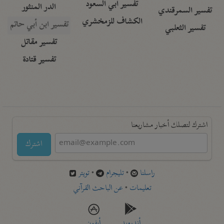
تفسير أبي السعود
الدر المنثور
تفسير السمرقندي
الكشاف للزمخشري
تفسير ابن أبي حاتم
تفسير الثعلبي
تفسير مقاتل
تفسير قتادة
اشترك لتصلك أخبار مشاريعنا
اشترك
راسلنا
•
تليجرام
•
تويتر
تعليمات
•
عن الباحث القرآني
أندرويد
أيفون