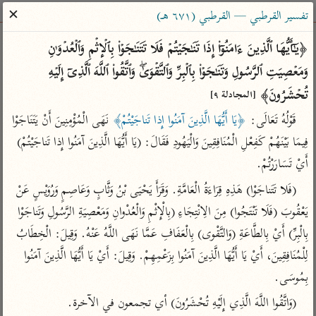
ساهم معنا في نشر القرآن والعلم الشرعي
✕
تفسير القرطبي — القرطبي (٦٧١ هـ)
الباحث القرآني
﴿یَـٰۤأَیُّهَا ٱلَّذِینَ ءَامَنُوۤا۟ إِذَا تَنَـٰجَیۡتُمۡ فَلَا تَتَنَـٰجَوۡا۟ بِٱلۡإِثۡمِ وَٱلۡعُدۡوَ ٰ⁠نِ 
وَمَعۡصِیَتِ ٱلرَّسُولِ وَتَنَـٰجَوۡا۟ بِٱلۡبِرِّ وَٱلتَّقۡوَىٰۖ وَٱتَّقُوا۟ ٱللَّهَ ٱلَّذِیۤ إِلَیۡهِ 
بحث
تفسير
علوم
مصاحف
معاجم
تُحۡشَرُونَ﴾ 
[المجادلة ٩]
قَوْلُهُ تَعَالَى: 
﴿يَا أَيُّهَا الَّذِينَ آمَنُوا إِذا تَناجَيْتُمْ﴾
 نَهَى الْمُؤْمِنِينَ أَنْ يَتَنَاجَوْا 
فِيمَا بَيْنَهُمْ كَفِعْلِ الْمُنَافِقِينَ وَالْيَهُودِ فَقَالَ: (يَا أَيُّهَا الَّذِينَ آمَنُوا إِذا تَناجَيْتُمْ) 
Type 2 or more characters for results.
أَيْ تَسَارَرْتُمْ.
Type 1 or more
أمّهات
عامّة
معاصرة
(فَلا تَتَناجَوْا) هَذِهِ قِرَاءَةُ الْعَامَّةِ. وَقَرَأَ يَحْيَى بْنُ وَثَّابٍ وَعَاصِمٍ وَرُوَيْسٍ عَنْ 
characters for results.
تفسير الطبري
فتح البيان للقنوجي
الميسر
يَعْقُوبَ (فَلَا تَنْتَجُوا) مِنَ الِانْتِجَاءِ (بِالْإِثْمِ وَالْعُدْوانِ وَمَعْصِيَةِ الرَّسُولِ وَتَناجَوْا 
تفسير ابن كثير
فتح القدير للشوكاني
المختصر في
بِالْبِرِّ) أَيْ بِالطَّاعَةِ (وَالتَّقْوى) بِالْعَفَافِ عَمَّا نَهَى اللَّهُ عَنْهُ. وَقِيلَ: الْخِطَابُ 
التفسير
تفسير القرطبي
تفسير ابن جزي
لِلْمُنَافِقِينَ، أَيْ يَا أَيُّهَا الَّذِينَ آمَنُوا بِزَعْمِهِمْ. وَقِيلَ: أَيْ يَا أَيُّهَا الَّذِينَ آمَنُوا 
تفسير السعدي
تفسير البغوي
بِمُوسَى.
أيسر التفاسير
موسوعات
(وَاتَّقُوا اللَّهَ الَّذِي إِلَيْهِ تُحْشَرُونَ) أي تجمعون في الآخرة.
القرآن – تدبر وعمل