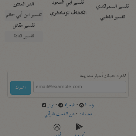
تفسير أبي السعود
الدر المنثور
تفسير السمرقندي
الكشاف للزمخشري
تفسير ابن أبي حاتم
تفسير الثعلبي
تفسير مقاتل
تفسير قتادة
اشترك لتصلك أخبار مشاريعنا
اشترك
راسلنا
•
تليجرام
•
تويتر
تعليمات
•
عن الباحث القرآني
أندرويد
أيفون