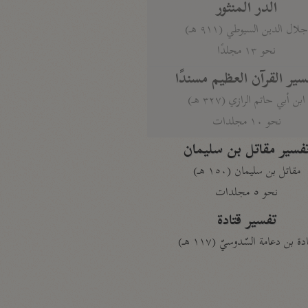
الدر المنثور
لال الدين السيوطي (٩١١ هـ)
نحو ١٣ مجلدًا
سير القرآن العظيم مسندًا
ابن أبي حاتم الرازي (٣٢٧ هـ)
نحو ١٠ مجلدات
فسير مقاتل بن سليمان
مقاتل بن سليمان (١٥٠ هـ)
نحو ٥ مجلدات
تفسير قتادة
دة بن دعامة السّدوسيّ (١١٧ هـ)