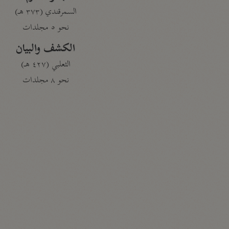
السمرقندي (٣٧٣ هـ)
نحو ٥ مجلدات
الكشف والبيان
الثعلبي (٤٢٧ هـ)
نحو ٨ مجلدات