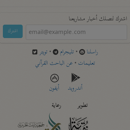
اشترك لتصلك أخبار مشاريعنا
اشترك
راسلنا
•
تليجرام
•
تويتر
تعليمات
•
عن الباحث القرآني
أندرويد
أيفون
تطوير
رعاية