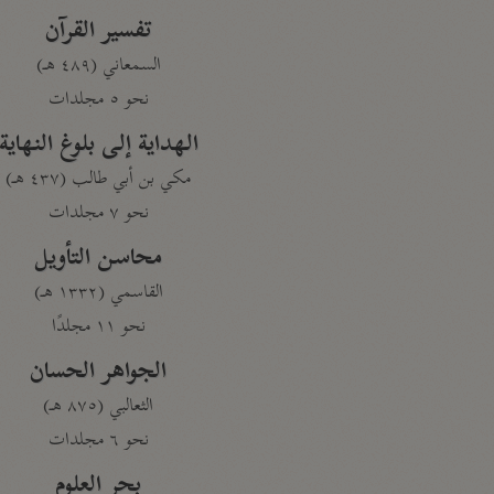
تفسير القرآن
السمعاني (٤٨٩ هـ)
نحو ٥ مجلدات
الهداية إلى بلوغ النهاية
مكي بن أبي طالب (٤٣٧ هـ)
نحو ٧ مجلدات
محاسن التأويل
القاسمي (١٣٣٢ هـ)
نحو ١١ مجلدًا
الجواهر الحسان
الثعالبي (٨٧٥ هـ)
نحو ٦ مجلدات
بحر العلوم