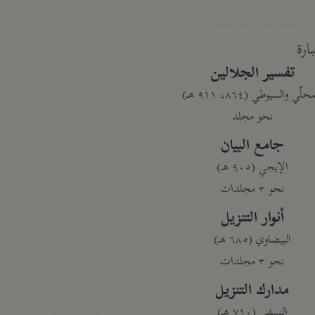
بارة
تفسير الجلالين
حلّي والسيوطي (٨٦٤، ٩١١ هـ)
نحو مجلد
جامع البيان
الإيجي (٩٠٥ هـ)
نحو ٣ مجلدات
أنوار التنزيل
البيضاوي (٦٨٥ هـ)
نحو ٣ مجلدات
مدارك التنزيل
النسفي (٧١٠ هـ)