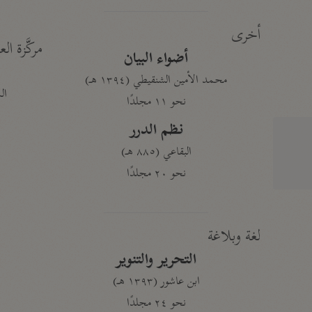
أخرى
مركَّزة الع
أضواء البيان
محمد الأمين الشنقيطي (١٣٩٤ هـ)
الم
نحو ١١ مجلدًا
نظم الدرر
البقاعي (٨٨٥ هـ)
نحو ٢٠ مجلدًا
لغة وبلاغة
التحرير والتنوير
ابن عاشور (١٣٩٣ هـ)
نحو ٢٤ مجلدًا