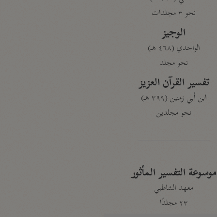
نحو ٣ مجلدات
الوجيز
الواحدي (٤٦٨ هـ)
نحو مجلد
تفسير القرآن العزيز
ابن أبي زمنين (٣٩٩ هـ)
نحو مجلدين
موسوعة التفسير المأثور
معهد الشاطبي
٢٣ مجلدًا