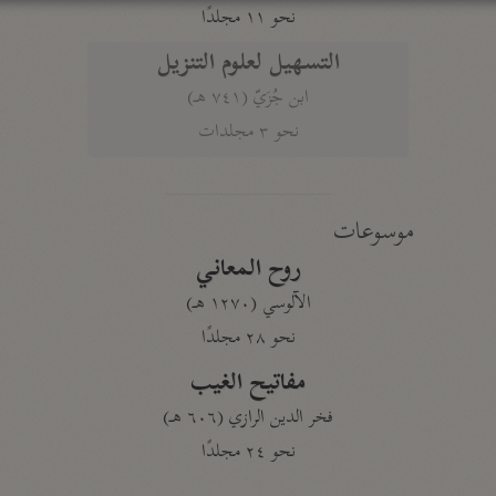
نحو ١١ مجلدًا
التسهيل لعلوم التنزيل
ابن جُزَيّ (٧٤١ هـ)
نحو ٣ مجلدات
موسوعات
روح المعاني
الآلوسي (١٢٧٠ هـ)
نحو ٢٨ مجلدًا
مفاتيح الغيب
فخر الدين الرازي (٦٠٦ هـ)
نحو ٢٤ مجلدًا