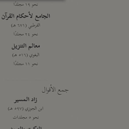
نحو ١٩ مجلدًا
الجامع لأحكام القرآن
القرطبي (٦٧١ هـ)
نحو ٢٤ مجلدًا
معالم التنزيل
البغوي (٥١٦ هـ)
نحو ١١ مجلدًا
جمع الأقوال
زاد المسير
ابن الجوزي (٥٩٧ هـ)
نحو ٥ مجلدات