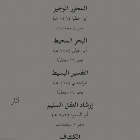
المحرر الوجيز
ابن عطية (٥٤٦ هـ)
نحو ٨ مجلدات
البحر المحيط
أبو حيان (٧٤٥ هـ)
نحو ١٦ مجلدًا
التفسير البسيط
الواحدي (٤٦٨ هـ)
نحو ٢٢ مجلدًا
آثار
إرشاد العقل السليم
أبو السعود (٩٨٢ هـ)
نحو ٩ مجلدات
الكشاف