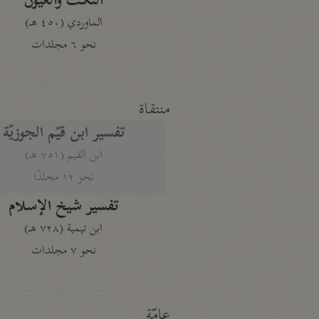
النكت والعيون
الماوردي (٤٥٠ هـ)
نحو ٦ مجلدات
منتقاة
تفسير ابن قيّم الجوزيّة
ابن القيم (٧٥١ هـ)
نحو ١٢ مجلدًا
تفسير شيخ الإسلام
ابن تيمية (٧٢٨ هـ)
نحو ٧ مجلدات
عامّة