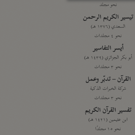
نحو مجلد
تيسير الكريم الرحمن
السعدي (١٣٧٦ هـ)
نحو ٤ مجلدات
أيسر التفاسير
أبو بكر الجزائري (١٤٣٩ هـ)
نحو ٣ مجلدات
القرآن – تدبّر وعمل
شركة الخبرات الذكية
نحو ٣ مجلدات
تفسير القرآن الكريم
ابن عثيمين (١٤٢١ هـ)
نحو ١٥ مجلدًا