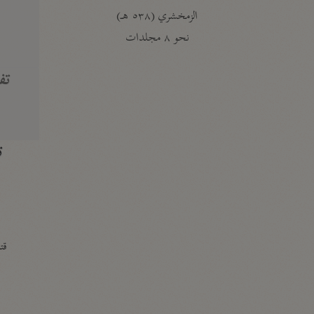
الزمخشري (٥٣٨ هـ)
ج
نحو ٨ مجلدات
تف
ت
قتا