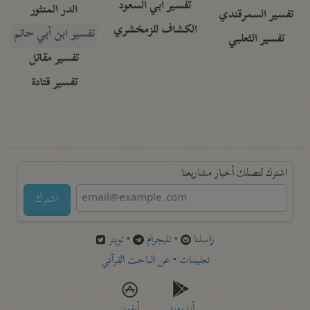
تفسير أبي السعود
الدر المنثور
تفسير السمرقندي
الكشاف للزمخشري
تفسير ابن أبي حاتم
تفسير الثعلبي
تفسير مقاتل
تفسير قتادة
اشترك لتصلك أخبار مشاريعنا
اشترك
راسلنا
•
تليجرام
•
تويتر
تعليمات
•
عن الباحث القرآني
أندرويد
أيفون