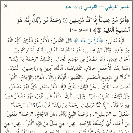
ساهم معنا في نشر القرآن والعلم الشرعي
✕
تفسير القرطبي — القرطبي (٦٧١ هـ)
الباحث القرآني
﴿أَمۡرࣰا مِّنۡ عِندِنَاۤۚ إِنَّا كُنَّا مُرۡسِلِینَ ۝٥ رَحۡمَةࣰ مِّن رَّبِّكَۚ إِنَّهُۥ هُوَ 
ٱلسَّمِیعُ ٱلۡعَلِیمُ ۝٦﴾ 
[الدخان ٥-٦]
بحث
تفسير
علوم
مصاحف
معاجم
قَوْلُهُ تَعَالَى: 
﴿أَمْراً مِنْ عِنْدِنا﴾
 قَالَ النَّقَّاشُ: الْأَمْرُ هُوَ الْقُرْآنُ أَنْزَلَهُ اللَّهُ 
مِنْ عِنْدِهِ. وَقَالَ ابْنُ عِيسَى: هُوَ مَا قَضَاهُ اللَّهُ فِي اللَّيْلَةِ الْمُبَارَكَةِ مِنْ 
أَحْوَالِ عِبَادِهِ. وَهُوَ مَصْدَرٌ فِي مَوْضِعِ الْحَالِ. وَكَذَلِكَ "رَحْمَةً مِنْ رَبِّكَ" 
Type 2 or more characters for results.
وَهُمَا عِنْدَ الْأَخْفَشِ حَالَانِ، تَقْدِيرُهُمَا: أَنْزَلْنَاهُ آمِرِينَ بِهِ وَرَاحِمِينَ. الْمُبَرِّدُ: 
Type 1 or more
أمّهات
عامّة
معاصرة
"أَمْراً" فِي مَوْضِعِ الْمَصْدَرِ، وَالتَّقْدِيرُ: أَنْزَلْنَاهُ إِنْزَالًا. الْفَرَّاءُ وَالزَّجَّاجُ: "أَمْراً" 
characters for results.
تفسير الطبري
فتح البيان للقنوجي
الميسر
نُصِبَ بِ "يُفْرَقُ"، مِثْلُ قَوْلِكَ: يُفْرَقُ فَرْقًا. فَأَمْرٌ بِمَعْنَى فَرْقٌ فَهُوَ مَصْدَرٌ، 
تفسير ابن كثير
فتح القدير للشوكاني
المختصر في
مِثْلُ قَوْلِكَ: يَضْرِبُ ضَرْبًا. وَقِيلَ: "يُفْرَقُ" يَدُلُّ عَلَى يُؤْمَرُ، فَهُوَ مَصْدَرٌ عَمِلَ 
التفسير
(١)
تفسير القرطبي
تفسير ابن جزي
فِيهِ مَا قَبْلُهُ. "إِنَّا كُنَّا مُرْسِلِينَ. رَحْمَةً مِنْ رَبِّكَ" قَالَ الْفَرَّاءُ
: "رَحْمَةً" 
تفسير السعدي
مَفْعُولٌ ب "مُرْسِلِينَ". وَالرَّحْمَةُ النَّبِيُّ ﷺ. وَقَالَ الزَّجَّاجُ: "رَحْمَةً" مَفْعُولٌ 
تفسير البغوي
أيسر التفاسير
مِنْ أَجْلِهِ، أَيْ أَرْسَلْنَاهُ لِلرَّحْمَةِ. وَقِيلَ: هِيَ بَدَلٌ مِنْ قَوْلِهِ "أَمْراً". وَقِيلَ: هِيَ 
موسوعات
القرآن – تدبر وعمل