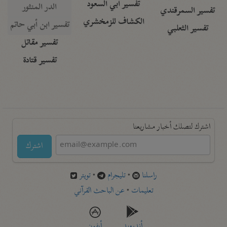
تفسير أبي السعود
الدر المنثور
تفسير السمرقندي
الكشاف للزمخشري
تفسير ابن أبي حاتم
تفسير الثعلبي
تفسير مقاتل
تفسير قتادة
اشترك لتصلك أخبار مشاريعنا
اشترك
راسلنا
•
تليجرام
•
تويتر
تعليمات
•
عن الباحث القرآني
أندرويد
أيفون