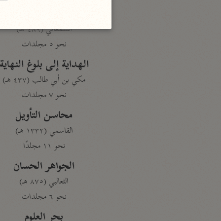
تفسير القرآن
السمعاني (٤٨٩ هـ)
نحو ٥ مجلدات
الهداية إلى بلوغ النهاية
مكي بن أبي طالب (٤٣٧ هـ)
نحو ٧ مجلدات
محاسن التأويل
القاسمي (١٣٣٢ هـ)
نحو ١١ مجلدًا
الجواهر الحسان
الثعالبي (٨٧٥ هـ)
نحو ٦ مجلدات
بحر العلوم