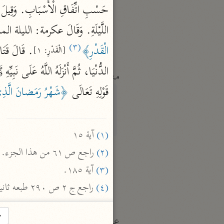
النكت والعيون
الماوردي (٤٥٠ هـ)
اللَّيْلَةِ. وَقَالَ عكرمة: الليلة المبا
نحو ٦ مجلدات
(٣)
الْقَدْرِ﴾
[الْقَدْرِ: ١]
الدُّنْيَا، ثُمَّ أَنْزَلَهُ اللَّهُ عَلَى ن
منتقاة
قَوْلِهِ تَعَالَى 
﴿شَهْرُ رَمَضانَ الَّذِي أ
تفسير ابن قيّم الجوزيّة
ابن القيم (٧٥١ هـ)
نحو ١٢ مجلدًا
(١)
 آية ١٥

تفسير شيخ الإسلام
(٢)
 راجع ص ٦١ من هذا الجزء.

ابن تيمية (٧٢٨ هـ)
(٣)
 آية ١٨٥.

نحو ٧ مجلدات
(٤)
 راجع ج ٢ ص ٢٩٠ طبعه ثانية.)
→
عامّة