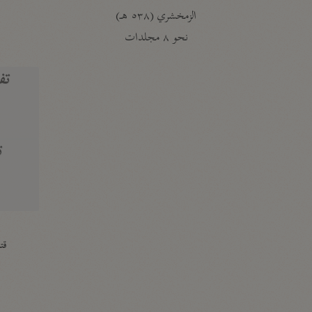
الزمخشري (٥٣٨ هـ)
ج
نحو ٨ مجلدات
تف
ت
قتا