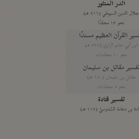
الدر المنثور
لال الدين السيوطي (٩١١ هـ)
نحو ١٣ مجلدًا
سير القرآن العظيم مسندًا
ابن أبي حاتم الرازي (٣٢٧ هـ)
نحو ١٠ مجلدات
فسير مقاتل بن سليمان
مقاتل بن سليمان (١٥٠ هـ)
نحو ٥ مجلدات
تفسير قتادة
دة بن دعامة السّدوسيّ (١١٧ هـ)