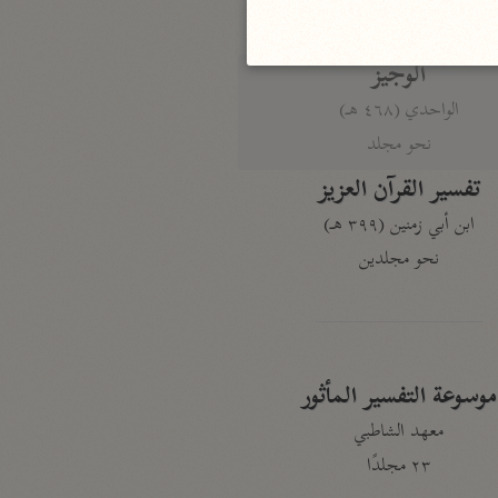
نحو ٣ مجلدات
الوجيز
الواحدي (٤٦٨ هـ)
نحو مجلد
تفسير القرآن العزيز
ابن أبي زمنين (٣٩٩ هـ)
نحو مجلدين
موسوعة التفسير المأثور
معهد الشاطبي
٢٣ مجلدًا