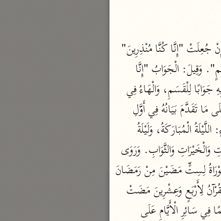
نحو مجلد
تيسير الكريم الرحمن
السعدي (١٣٧٦ هـ)
إِنْ جُعِلَتْ "حم" جَوَابَ الْقَسَمِ تَمَّ الْكَلَامُ عِنْدَ قَوْلِهِ "الْمُبِينِ" ثُمَّ تَبْتَدِئُ "إِنَّا أَنْزَلْناهُ". وَإِنْ جُعِلَتْ "إِنَّا كُنَّا مُنْذِرِينَ" 
نحو ٤ مجلدات
جَوَابَ الْقَسَمِ الَّذِي هُوَ "الْكِتابِ" وَقَفْتَ عَلَى "مُنْذِرِينَ" وَابْتَدَأْتَ "فِيها يُفْرَقُ كُلُّ أَمْرٍ حَكِيمٍ". وَقِيلَ: الْجَوَابُ "إِنَّا 
أيسر التفاسير
أَنْزَلْناهُ"، وَأَنْكَرَهُ بَعْضُ النَّحْوِيِّينَ مِنْ حَيْثُ كَانَ صِفَةً لِلْمُقْسَمِ بِهِ، وَلَا تَكُونُ صِفَةُ الْمُقْسَمِ بِهِ جَوَابًا لِلْقَسَمِ، وَالْهَاءُ فِي 
أبو بكر الجزائري (١٤٣٩ هـ)
"أَنْزَلْناهُ" لِلْقُرْآنِ. وَمَنْ قَالَ: أَقْسَمَ بِسَائِرِ الْكُتُبِ فَقَوْلُهُ "إِنَّا أَنْزَلْناهُ" كَنَّى بِهِ عَنْ غَيْرِ الْقُرْآنِ، عَلَى مَا تَقَدَّمَ بَيَانُهُ فِي أَوَّلِ 
نحو ٣ مجلدات
 وَاللَّيْلَةُ الْمُبَارَكَةُ لَيْلَةُ الْقَدْرِ. وَيُقَالُ: لَيْلَةُ النِّصْفِ مِنْ شَعْبَانَ، وَلَهَا أَرْبَعَةُ أَسْمَاءٍ: اللَّيْلَةُ الْمُبَارَكَةُ، وَلَيْلَةُ 
القرآن – تدبّر وعمل
شركة الخبرات الذكية
الْبَرَاءَةِ، وَلَيْلَةُ الصَّكِّ، وَلَيْلَةُ الْقَدْرِ. وَوَصَفَهَا بِالْبَرَكَةِ لِمَا يُنْزِلُ اللَّهُ فِيهَا عَلَى عِبَادِهِ مِنَ الْبَرَكَاتِ وَالْخَيْرَاتِ وَالثَّوَابِ. وَرَوَى 
نحو ٣ مجلدات
قَتَادَةُ عَنْ وَاثِلَةَ أَنَّ النَّبِيَّ ﷺ قَالَ: (أُنْزِلَتْ صُحُفُ إِبْرَاهِيمَ فِي أَوَّلِ لَيْلَةٍ مِنْ رَمَضَانَ وَأُنْزِلَتِ التَّوْرَاةُ لِسِتٍّ مَضَيْنَ مِنْ رَمَضَانَ 
تفسير القرآن الكريم
وَأُنْزِلَتِ الزَّبُورُ لِاثْنَتَيْ عَشْرَةَ مِنْ رَمَضَانَ وَأُنْزِلَ الْإِنْجِيلُ لِثَمَانِ عَشْرَةَ خَلَتْ مِنْ رَمَضَانَ وَأُنْزِلَ الْقُرْآنُ لِأَرْبَعٍ وَعِشْرِينَ مَضَتْ 
ابن عثيمين (١٤٢١ هـ)
مِنْ رَمَضَانَ (. ثُمَّ قِيلَ: أُنْزِلَ الْقُرْآنُ كُلُّهُ إِلَى السَّمَاءِ الدُّنْيَا فِي هَذِهِ اللَّيْلَةِ. ثُمَّ أُنْزِلَ نَجْمًا نَجْمًا فِي سَائِرِ الْأَيَّامِ عَلَى 
نحو ١٥ مجلدًا