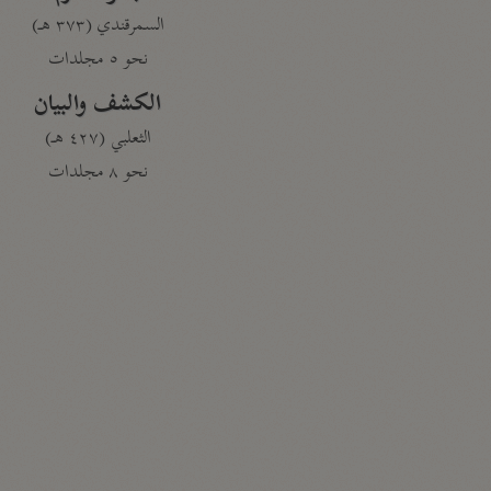
السمرقندي (٣٧٣ هـ)
نحو ٥ مجلدات
الكشف والبيان
الثعلبي (٤٢٧ هـ)
نحو ٨ مجلدات