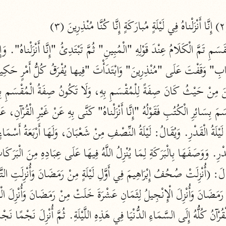
نحو ١١ مجلدًا
التسهيل لعلوم التنزيل
ابن جُزَيّ (٧٤١ هـ)
نحو ٣ مجلدات
موسوعات
روح المعاني
الآلوسي (١٢٧٠ هـ)
نحو ٢٨ مجلدًا
مفاتيح الغيب
فخر الدين الرازي (٦٠٦ هـ)
نحو ٢٤ مجلدًا