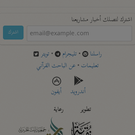
اشترك لتصلك أخبار مشاريعنا
اشترك
راسلنا
•
تليجرام
•
تويتر
تعليمات
•
عن الباحث القرآني
أندرويد
أيفون
تطوير
رعاية