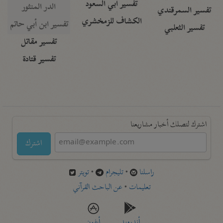
تفسير أبي السعود
الدر المنثور
تفسير السمرقندي
الكشاف للزمخشري
تفسير ابن أبي حاتم
تفسير الثعلبي
تفسير مقاتل
تفسير قتادة
اشترك لتصلك أخبار مشاريعنا
اشترك
راسلنا
•
تليجرام
•
تويتر
تعليمات
•
عن الباحث القرآني
أندرويد
أيفون