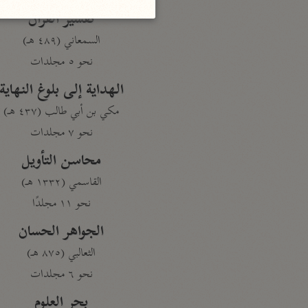
تفسير القرآن
السمعاني (٤٨٩ هـ)
نحو ٥ مجلدات
الهداية إلى بلوغ النهاية
مكي بن أبي طالب (٤٣٧ هـ)
نحو ٧ مجلدات
محاسن التأويل
القاسمي (١٣٣٢ هـ)
نحو ١١ مجلدًا
الجواهر الحسان
الثعالبي (٨٧٥ هـ)
نحو ٦ مجلدات
بحر العلوم