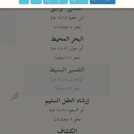
المحرر الوجيز
ابن عطية (٥٤٦ هـ)
نحو ٨ مجلدات
البحر المحيط
أبو حيان (٧٤٥ هـ)
نحو ١٦ مجلدًا
التفسير البسيط
الواحدي (٤٦٨ هـ)
نحو ٢٢ مجلدًا
آثار
إرشاد العقل السليم
أبو السعود (٩٨٢ هـ)
نحو ٩ مجلدات
الكشاف