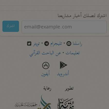
اشترك لتصلك أخبار مشاريعنا
اشترك
راسلنا
•
تليجرام
•
تويتر
تعليمات
•
عن الباحث القرآني
أندرويد
أيفون
تطوير
رعاية