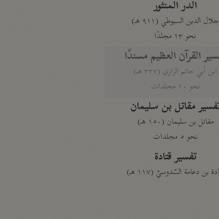
الدر المنثور
لال الدين السيوطي (٩١١ هـ)
نحو ١٣ مجلدًا
سير القرآن العظيم مسندًا
ابن أبي حاتم الرازي (٣٢٧ هـ)
نحو ١٠ مجلدات
فسير مقاتل بن سليمان
مقاتل بن سليمان (١٥٠ هـ)
نحو ٥ مجلدات
تفسير قتادة
دة بن دعامة السّدوسيّ (١١٧ هـ)