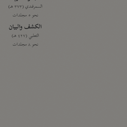
السمرقندي (٣٧٣ هـ)
نحو ٥ مجلدات
الكشف والبيان
الثعلبي (٤٢٧ هـ)
نحو ٨ مجلدات