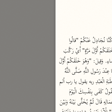
نحو مجلد
تيسير الكريم الرحمن
السعدي (١٣٧٦ هـ)
نحو ٤ مجلدات
أيسر التفاسير
وَقَالَ: جِلْدُهُ كِنَايَةً عَنْ فَرْجِهِ. "وَقالُوا" يَعْنِي الْكُفَّارَ "لِجُلُودِهِمْ لِمَ شَهِدْتُمْ عَلَيْنا" وَإِنَّمَا كُنَّا نُجَادِلُ عَنْكُمْ "قالُوا 
أبو بكر الجزائري (١٤٣٩ هـ)
أَنْطَقَنَا اللَّهُ الَّذِي أَنْطَقَ كُلَّ شَيْءٍ" لَمَّا خَاطَبَتْ وَخُوطِبَتْ أُجْرِيَتْ مَجْرَى مَنْ يَعْقِلُ. "وَهُوَ خَلَقَكُمْ أَوَّلَ مَرَّةٍ" أَيْ رَكَّبَ 
نحو ٣ مجلدات
الْحَيَاةَ فِيكُمْ بَعْدَ أَنْ كُنْتُمْ نُطَفًا، فَمَنْ قَدَرَ عَلَيْهِ قَدَرَ عَلَى أَنْ يُنْطِقَ الْجُلُودَ وَغَيْرَهَا مِنَ الْأَعْضَاءِ. وَقِيلَ: "وَهُوَ خَلَقَكُمْ أَوَّلَ 
القرآن – تدبّر وعمل
مَرَّةٍ" ابْتِدَاءُ كَلَامٍ مِنَ اللَّهِ. "وَإِلَيْهِ تُرْجَعُونَ" وَفِي صَحِيحِ مُسْلِمٍ عَنْ أَنَسِ بْنِ مَالِكٍ قَالَ: كُنَّا عِنْدَ رَسُولِ اللَّهِ صَلَّى اللَّهُ 
شركة الخبرات الذكية
عَلَيْهِ وآله فَضَحِكَ فَقَالَ: "هَلْ تَدْرُونَ مِمَّ أَضْحَكُ" قُلْنَا: اللَّهُ وَرَسُولُهُ أَعْلَمُ، قَالَ: "مِنْ مُخَاطَبَةِ الْعَبْدِ ربه يقول يا رب ألم 
نحو ٣ مجلدات
تجزني مِنَ الظُّلْمِ قَالَ: يَقُولُ بَلَى قَالَ فَيَقُولُ فَإِنِّي لَا أُجِيزُ عَلَى نَفْسِي إِلَّا شَاهِدًا مِنِّي قَالَ يَقُولُ كَفَى بِنَفْسِكَ الْيَوْمَ 
تفسير القرآن الكريم
ابن عثيمين (١٤٢١ هـ)
عَلَيْكَ شَهِيدًا وَبِالْكِرَامِ الْكَاتِبِينَ شُهُودًا قَالَ فَيَخْتِمُ عَلَى فِيهِ فَيُقَالُ لِأَرْكَانِهِ انْطِقِي فَتَنْطِقُ بِأَعْمَالِهِ قَالَ ثُمَّ يُخَلَّى بَيْنَهُ وَبَيْنَ 
نحو ١٥ مجلدًا