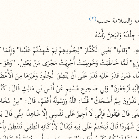
نحو ١١ مجلدًا
التسهيل لعلوم التنزيل
(٢)
مه والسلامة حسبه
ابن جُزَيّ (٧٤١ هـ)
ْدُهُ وَابْيَضَّ رَأْسُهْ
نحو ٣ مجلدات
موسوعات
روح المعاني
الآلوسي (١٢٧٠ هـ)
نحو ٢٨ مجلدًا
مفاتيح الغيب
فخر الدين الرازي (٦٠٦ هـ)
نحو ٢٤ مجلدًا