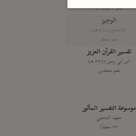
نحو ٣ مجلدات
الوجيز
الواحدي (٤٦٨ هـ)
نحو مجلد
تفسير القرآن العزيز
ابن أبي زمنين (٣٩٩ هـ)
نحو مجلدين
موسوعة التفسير المأثور
معهد الشاطبي
٢٣ مجلدًا