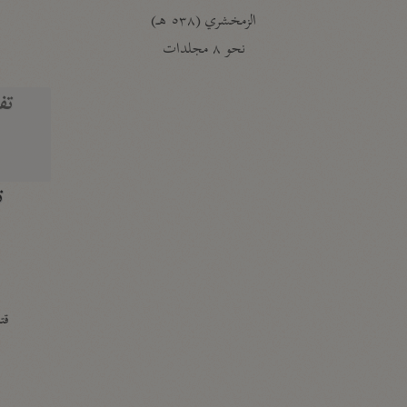
الزمخشري (٥٣٨ هـ)
ج
نحو ٨ مجلدات
تف
ت
قتا