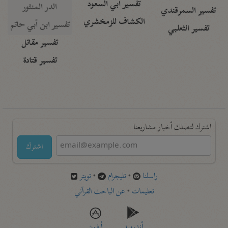
تفسير أبي السعود
الدر المنثور
تفسير السمرقندي
الكشاف للزمخشري
تفسير ابن أبي حاتم
تفسير الثعلبي
تفسير مقاتل
تفسير قتادة
اشترك لتصلك أخبار مشاريعنا
اشترك
راسلنا
•
تليجرام
•
تويتر
تعليمات
•
عن الباحث القرآني
أندرويد
أيفون