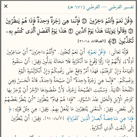
ساهم معنا في نشر القرآن والعلم الشرعي
✕
تفسير القرطبي — القرطبي (٦٧١ هـ)
الباحث القرآني
﴿قُلۡ نَعَمۡ وَأَنتُمۡ دَ ٰ⁠خِرُونَ ۝١٨ فَإِنَّمَا هِیَ زَجۡرَةࣱ وَ ٰ⁠حِدَةࣱ فَإِذَا هُمۡ یَنظُرُونَ 
۝١٩ وَقَالُوا۟ یَـٰوَیۡلَنَا هَـٰذَا یَوۡمُ ٱلدِّینِ ۝٢٠ هَـٰذَا یَوۡمُ ٱلۡفَصۡلِ ٱلَّذِی كُنتُم بِهِۦ 
بحث
تفسير
علوم
مصاحف
معاجم
تُكَذِّبُونَ ۝٢١﴾ 
[الصافات ١٨-٢١]
قَوْلُهُ تَعَالَى: 
﴿قُلْ نَعَمْ﴾
 أَيْ نَعَمْ تُبْعَثُونَ. "وَأَنْتُمْ داخِرُونَ" أَيْ صَاغِرُونَ 
أَذِلَّاءُ، لِأَنَّهُمْ إِذَا رَأَوْا وُقُوعَ مَا أَنْكَرُوهُ فَلَا مَحَالَةَ يَذِلُّونَ وَقِيلَ: أَيْ سَتَقُومُ 
Type 2 or more characters for results.
الْقِيَامَةُ وَإِنْ كَرِهْتُمْ، فَهَذَا أَمْرٌ وَاقِعٌ عَلَى رَغْمِكُمْ وَإِنْ أَنْكَرْتُمُوهُ الْيَوْمَ 
Type 1 or more
أمّهات
عامّة
معاصرة
بِزَعْمِكُمْ. "فَإِنَّما هِيَ زَجْرَةٌ واحِدَةٌ" أَيْ صَيْحَةٌ وَاحِدَةٌ، قَالَهُ الْحَسَنُ وَهِيَ 
characters for results.
تفسير الطبري
فتح البيان للقنوجي
الميسر
النَّفْخَةُ الثَّانِيَةُ. وَسُمِّيَتِ الصَّيْحَةُ زَجْرَةً، لِأَنَّ مَقْصُودَهَا الزَّجْرُ أَيْ يُزْجَرُ بِهَا 
تفسير ابن كثير
فتح القدير للشوكاني
المختصر في
كَزَجْرِ الْإِبِلِ وَالْخَيْلِ عِنْدَ السَّوْقِ. "فَإِذا هُمْ قِيامٌ" يَنْظُرُونَ "أَيْ يَنْظُرُ بَعْضُهُمْ 
التفسير
تفسير القرطبي
تفسير ابن جزي
إِلَى بَعْضٍ. وَقِيلَ: الْمَعْنَى يَنْتَظِرُونَ مَا يُفْعَلُ بِهِمْ. وَقِيلَ: هِيَ مِثْلُ قَوْلِهِ:
﴿ 
تفسير السعدي
فَإِذا هِيَ شاخِصَةٌ أَبْصارُ الَّذِينَ كَفَرُوا﴾
. وَقِيلَ: أَيْ يَنْظُرُونَ 
تفسير البغوي
[الأنبياء: ٩٧]
أيسر التفاسير
إِلَى الْبَعْثِ الَّذِي أَنْكَرُوهُ.
موسوعات
القرآن – تدبر وعمل