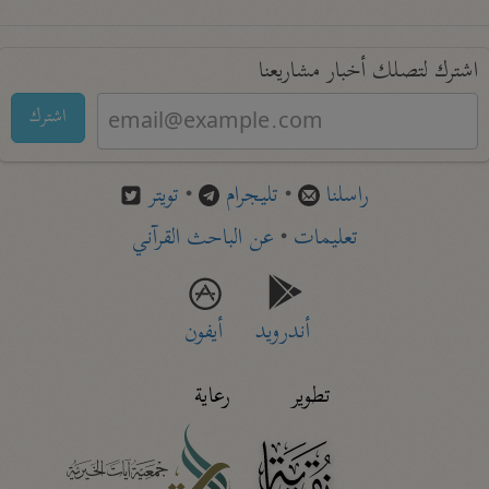
اشترك لتصلك أخبار مشاريعنا
اشترك
راسلنا
•
تليجرام
•
تويتر
تعليمات
•
عن الباحث القرآني
أندرويد
أيفون
تطوير
رعاية