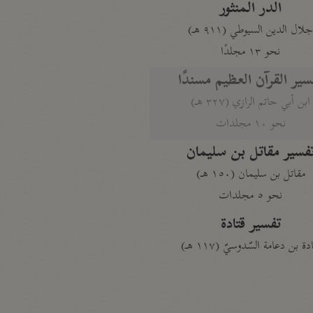
الدر المنثور
لال الدين السيوطي (٩١١ هـ)
نحو ١٣ مجلدًا
سير القرآن العظيم مسندًا
ابن أبي حاتم الرازي (٣٢٧ هـ)
نحو ١٠ مجلدات
فسير مقاتل بن سليمان
مقاتل بن سليمان (١٥٠ هـ)
نحو ٥ مجلدات
تفسير قتادة
دة بن دعامة السّدوسيّ (١١٧ هـ)