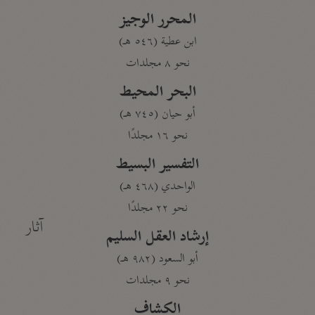
المحرر الوجيز
ابن عطية (٥٤٦ هـ)
نحو ٨ مجلدات
البحر المحيط
أبو حيان (٧٤٥ هـ)
نحو ١٦ مجلدًا
التفسير البسيط
الواحدي (٤٦٨ هـ)
نحو ٢٢ مجلدًا
آثار
إرشاد العقل السليم
أبو السعود (٩٨٢ هـ)
نحو ٩ مجلدات
الكشاف