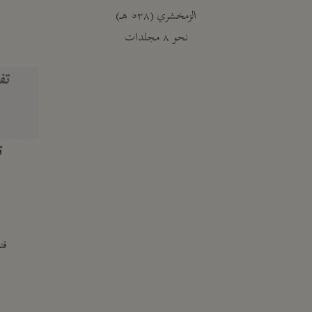
الزمخشري (٥٣٨ هـ)
ج
نحو ٨ مجلدات
تف
ت
قتا