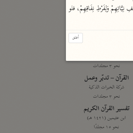
نحو مجلد
الْمُفَسِّرِينَ: أَيْ وَمَا احْتَبَسُوا عَنْ فِتْنَة الشِّرْكِ إِلَّا قَلِيلًا وَلَأَجَابُوا بِالشِّرْكِ مُسْرِعِينَ، وَذَلِكَ لِضَعْفِ نِيَّاتِهِمْ وَلِفَرْطِ نِفَاقِهِمْ، فلو 
تيسير الكريم الرحمن
السعدي (١٣٧٦ هـ)
نحو ٤ مجلدات
أغلق
أيسر التفاسير
أبو بكر الجزائري (١٤٣٩ هـ)
نحو ٣ مجلدات
القرآن – تدبّر وعمل
شركة الخبرات الذكية
نحو ٣ مجلدات
تفسير القرآن الكريم
ابن عثيمين (١٤٢١ هـ)
نحو ١٥ مجلدًا