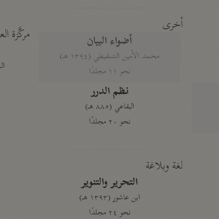
أخرى
مركَّزة الع
أضواء البيان
محمد الأمين الشنقيطي (١٣٩٤ هـ)
الم
نحو ١١ مجلدًا
نظم الدرر
البقاعي (٨٨٥ هـ)
نحو ٢٠ مجلدًا
لغة وبلاغة
التحرير والتنوير
ابن عاشور (١٣٩٣ هـ)
نحو ٢٤ مجلدًا