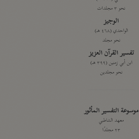
نحو ٣ مجلدات
الوجيز
الواحدي (٤٦٨ هـ)
نحو مجلد
تفسير القرآن العزيز
ابن أبي زمنين (٣٩٩ هـ)
نحو مجلدين
موسوعة التفسير المأثور
معهد الشاطبي
٢٣ مجلدًا