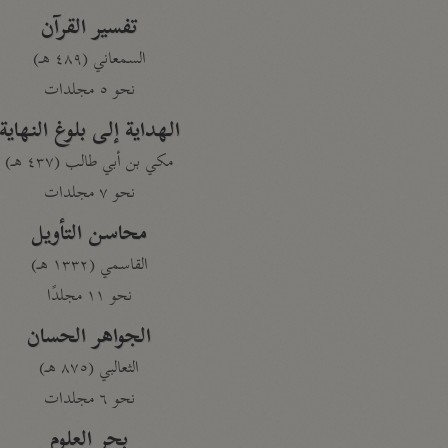
تفسير القرآن
السمعاني (٤٨٩ هـ)
نحو ٥ مجلدات
الهداية إلى بلوغ النهاية
مكي بن أبي طالب (٤٣٧ هـ)
نحو ٧ مجلدات
محاسن التأويل
القاسمي (١٣٣٢ هـ)
نحو ١١ مجلدًا
الجواهر الحسان
الثعالبي (٨٧٥ هـ)
نحو ٦ مجلدات
بحر العلوم