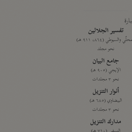
بارة
تفسير الجلالين
حلّي والسيوطي (٨٦٤، ٩١١ هـ)
نحو مجلد
جامع البيان
الإيجي (٩٠٥ هـ)
نحو ٣ مجلدات
أنوار التنزيل
البيضاوي (٦٨٥ هـ)
نحو ٣ مجلدات
مدارك التنزيل
النسفي (٧١٠ هـ)