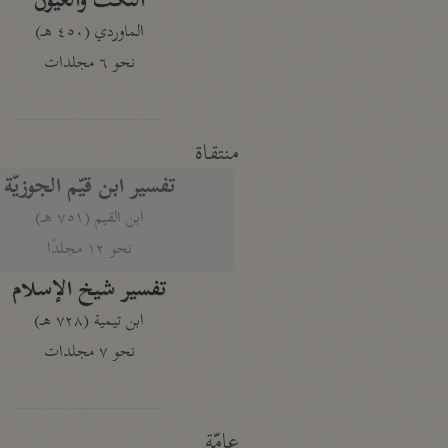
النكت والعيون
الماوردي (٤٥٠ هـ)
نحو ٦ مجلدات
منتقاة
تفسير ابن قيّم الجوزيّة
ابن القيم (٧٥١ هـ)
نحو ١٢ مجلدًا
تفسير شيخ الإسلام
ابن تيمية (٧٢٨ هـ)
نحو ٧ مجلدات
عامّة