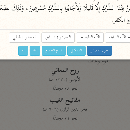
نحو ١١ مجلدًا
التسهيل لعلوم التنزيل
 الكفر.
ابن جُزَيّ (٧٤١ هـ)
نحو ٣ مجلدات
الآية السابقة
الآية التالية
←
المصدر
↑
السابق
المصدر
↓
التالي
حول المصدر
التشكيل
نسخ الجميع
ا+
ا-
موسوعات
روح المعاني
الآلوسي (١٢٧٠ هـ)
نحو ٢٨ مجلدًا
مفاتيح الغيب
فخر الدين الرازي (٦٠٦ هـ)
نحو ٢٤ مجلدًا