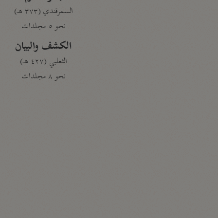
السمرقندي (٣٧٣ هـ)
نحو ٥ مجلدات
الكشف والبيان
الثعلبي (٤٢٧ هـ)
نحو ٨ مجلدات