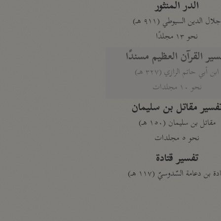
الدر المنثور
لال الدين السيوطي (٩١١ هـ)
نحو ١٣ مجلدًا
سير القرآن العظيم مسندًا
ابن أبي حاتم الرازي (٣٢٧ هـ)
نحو ١٠ مجلدات
فسير مقاتل بن سليمان
مقاتل بن سليمان (١٥٠ هـ)
نحو ٥ مجلدات
تفسير قتادة
دة بن دعامة السّدوسيّ (١١٧ هـ)