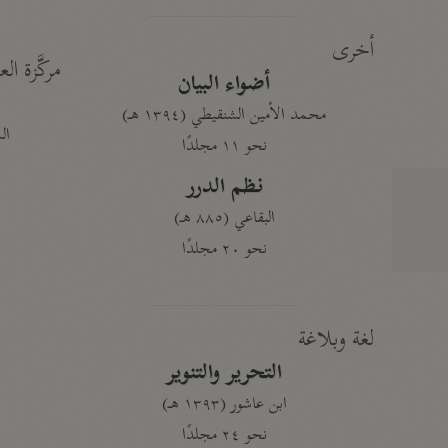
أخرى
مركَّزة الع
أضواء البيان
محمد الأمين الشنقيطي (١٣٩٤ هـ)
الم
نحو ١١ مجلدًا
نظم الدرر
البقاعي (٨٨٥ هـ)
نحو ٢٠ مجلدًا
لغة وبلاغة
التحرير والتنوير
ابن عاشور (١٣٩٣ هـ)
نحو ٢٤ مجلدًا