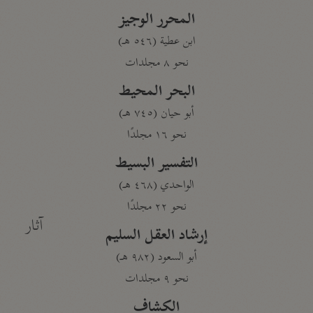
المحرر الوجيز
ابن عطية (٥٤٦ هـ)
نحو ٨ مجلدات
البحر المحيط
أبو حيان (٧٤٥ هـ)
نحو ١٦ مجلدًا
التفسير البسيط
الواحدي (٤٦٨ هـ)
نحو ٢٢ مجلدًا
آثار
إرشاد العقل السليم
أبو السعود (٩٨٢ هـ)
نحو ٩ مجلدات
الكشاف