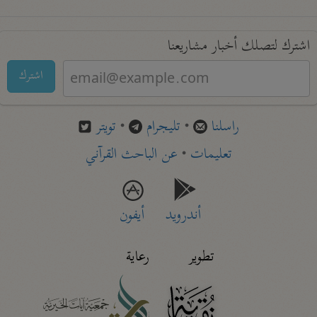
اشترك لتصلك أخبار مشاريعنا
اشترك
راسلنا
•
تليجرام
•
تويتر
تعليمات
•
عن الباحث القرآني
أندرويد
أيفون
تطوير
رعاية