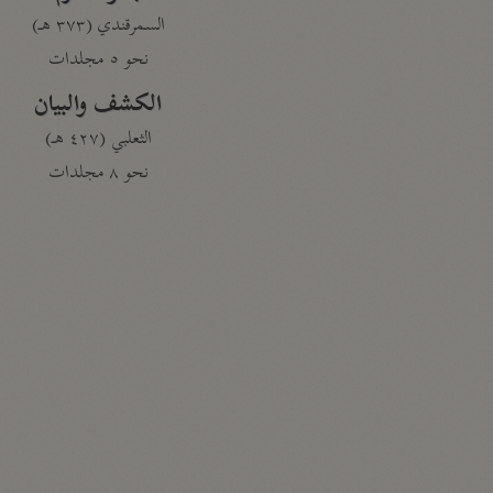
السمرقندي (٣٧٣ هـ)
نحو ٥ مجلدات
الكشف والبيان
الثعلبي (٤٢٧ هـ)
نحو ٨ مجلدات