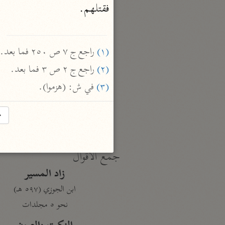
فقتلهم.

نحو ١٩ مجلدًا
الجامع لأحكام القرآن
القرطبي (٦٧١ هـ)
(١)
 راجع ج ٧ ص ٢٥٠ فما بعد.

نحو ٢٤ مجلدًا
(٢)
 راجع ج ٢ ص ٣ فما بعد.

معالم التنزيل
(٣)
 في ش: (هزموا).
البغوي (٥١٦ هـ)
نحو ١١ مجلدًا
→
جمع الأقوال
زاد المسير
ابن الجوزي (٥٩٧ هـ)
نحو ٥ مجلدات