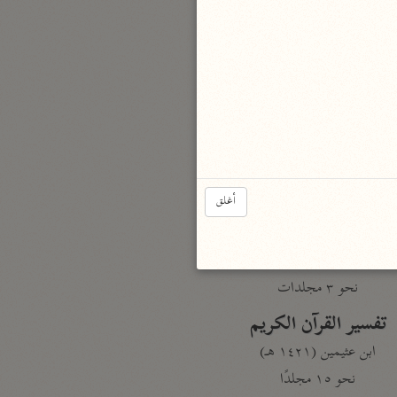
نحو مجلد
تيسير الكريم الرحمن
السعدي (١٣٧٦ هـ)
نحو ٤ مجلدات
أيسر التفاسير
أبو بكر الجزائري (١٤٣٩ هـ)
نحو ٣ مجلدات
أغلق
القرآن – تدبّر وعمل
شركة الخبرات الذكية
نحو ٣ مجلدات
تفسير القرآن الكريم
ابن عثيمين (١٤٢١ هـ)
نحو ١٥ مجلدًا