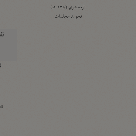
الزمخشري (٥٣٨ هـ)
ج
نحو ٨ مجلدات
تف
ت
قتا