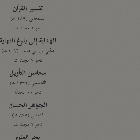
تفسير القرآن
السمعاني (٤٨٩ هـ)
نحو ٥ مجلدات
الهداية إلى بلوغ النهاية
مكي بن أبي طالب (٤٣٧ هـ)
نحو ٧ مجلدات
محاسن التأويل
القاسمي (١٣٣٢ هـ)
نحو ١١ مجلدًا
الجواهر الحسان
الثعالبي (٨٧٥ هـ)
نحو ٦ مجلدات
بحر العلوم