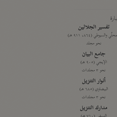
بارة
تفسير الجلالين
حلّي والسيوطي (٨٦٤، ٩١١ هـ)
نحو مجلد
جامع البيان
الإيجي (٩٠٥ هـ)
نحو ٣ مجلدات
أنوار التنزيل
البيضاوي (٦٨٥ هـ)
نحو ٣ مجلدات
مدارك التنزيل
النسفي (٧١٠ هـ)