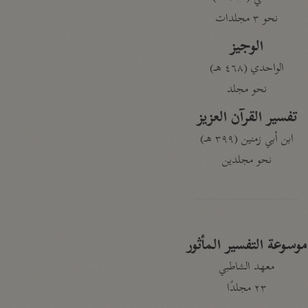
نحو ٣ مجلدات
الوجيز
الواحدي (٤٦٨ هـ)
نحو مجلد
تفسير القرآن العزيز
ابن أبي زمنين (٣٩٩ هـ)
نحو مجلدين
موسوعة التفسير المأثور
معهد الشاطبي
٢٣ مجلدًا