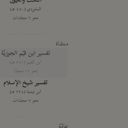
النكت والعيون
الماوردي (٤٥٠ هـ)
نحو ٦ مجلدات
منتقاة
تفسير ابن قيّم الجوزيّة
ابن القيم (٧٥١ هـ)
نحو ١٢ مجلدًا
تفسير شيخ الإسلام
ابن تيمية (٧٢٨ هـ)
نحو ٧ مجلدات
عامّة